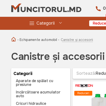
0
Categorii
Reduce
- Echipamente automobil -
Canistre și accesorii
Canistre și accesorii
Sortează:
Redu
Categorii
Aparate de spălat cu
presiune
Incărcătoare acumulator
Reduceri
auto
Cricuri hidraulice