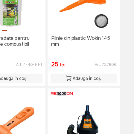
radata pentru
Pilnie din plastic Wokin 145
e combustibil
mm
25
lei
Art:
4-40-1-1-1
Art:
727606
Adaugă în coș
Adaugă în coș