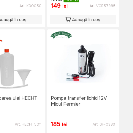
149
lei
Art:
K00050
Art:
VOR57985
Adaugă în coș
Adaugă în coș
barea ulei HECHT
Pompa transfer lichid 12V
Micul Fermier
185
lei
Art:
HECHT5011
Art:
GF-0389