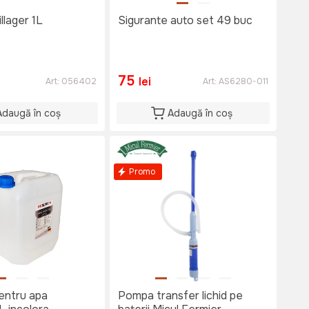
llager 1L
Sigurante auto set 49 buc
75
lei
Art:
056402
Art:
AS6280-011
Adaugă în coș
Adaugă în coș
Promo
entru apa
Pompa transfer lichid pe