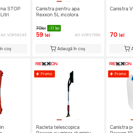
iarna STOP
Canistra pentru apa
Canistra Vi
itri
Rexxon 5L incolora
70
lei
-11
lei
59
70
lei
lei
Art:
VOR58245
Art:
VOR57986
în coș
Adaugă în coș
Promo
Promo
in
Racleta telescopica
Canistra p