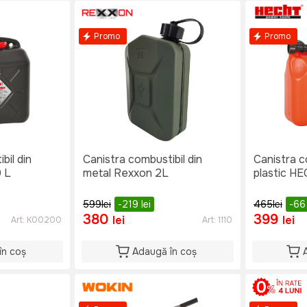
Promo
Promo
bil din
Canistra combustibil din
Canistra c
 L
metal Rexxon 2L
plastic HE
599
lei
-219
lei
465
lei
-6
380
399
lei
lei
Art:
K00200
Art:
1110
în coș
Adaugă în coș