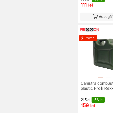
111
lei
Adaugă 
Promo
Canistra combusti
plastic Profi Rex
215
lei
-56
lei
159
lei