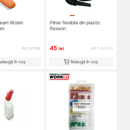
geam Wokin
Pilnie flexibila din plastic
mm
Rexxon
45
lei
Art:
301018
Art:
1-11-1-1-0
Adaugă în coș
Adaugă în coș