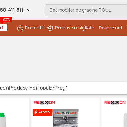
60 411 511
-30%
ri
Promotii
Produse resigilate
Despre noi
ceri
Produse noi
Popular
Preț
Promo