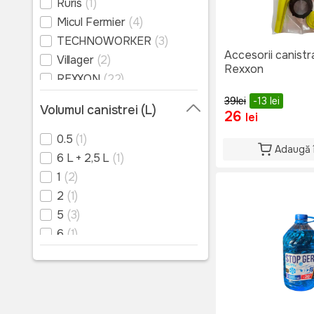
Ruris
(1)
Micul Fermier
(4)
TECHNOWORKER
(3)
Accesorii canistr
Villager
(2)
Rexxon
REXXON
(22)
Moldova
(1)
39
lei
-13
lei
Volumul canistrei (L)
26
HECHT
(5)
lei
0.5
(1)
Adaugă 
6 L + 2,5 L
(1)
1
(2)
2
(1)
5
(3)
6
(1)
10
(3)
20
(3)