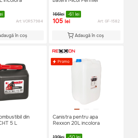
L incolora
baterii Micul Fermier
lei
166
lei
-61
lei
105
lei
Art:
VOR57984
Art:
GF-1582
Adaugă în coș
Adaugă în coș
Promo
ombustibil din
Canistra pentru apa
ECHT 5 L
Rexxon 20L incolora
199
lei
-50
lei