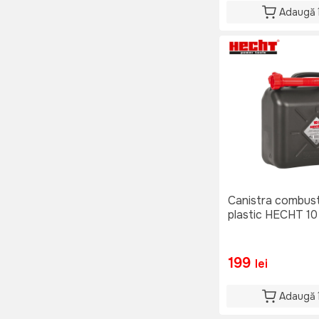
Adaugă 
Canistra combusti
plastic HECHT 10
199
lei
Adaugă 