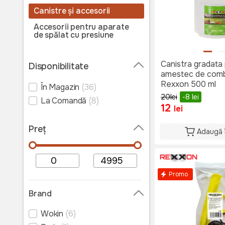
Canistre și accesorii
Accesorii pentru aparate
de spălat cu presiune
Detergenți de curățare și
îngrijire
Canistra gradata
Disponibilitate
amestec de combu
Echipamente adiționale
Rexxon 500 ml
În Magazin
(36)
20
lei
-8
lei
La Comandă
(8)
12
lei
Preț
Adaugă 
Promo
Brand
Wokin
(6)