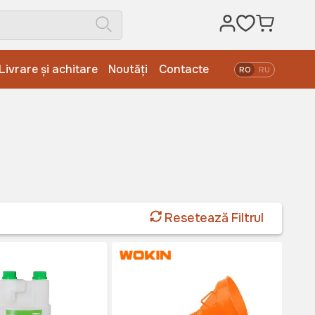
Livrare și achitare
Noutăți
Contacte
RO
RU
Resetează Filtrul