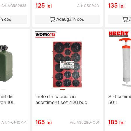
125
135
lei
lei
Art:
VOR82633
Art:
050940
în coș
Adaugă în coș
bil din
Inele din cauciuc in
Set schim
xon 10L
asortiment set 420 buc
5011
165
185
lei
lei
Art:
1-01-10-1-1
Art:
AS6280-001