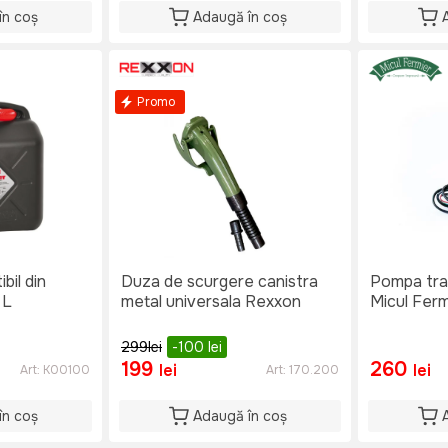
în coș
Adaugă în coș
Promo
bil din
Duza de scurgere canistra
Pompa tran
 L
metal universala Rexxon
Micul Ferm
299
lei
-100
lei
199
260
lei
lei
Art:
K00100
Art:
170.200
în coș
Adaugă în coș