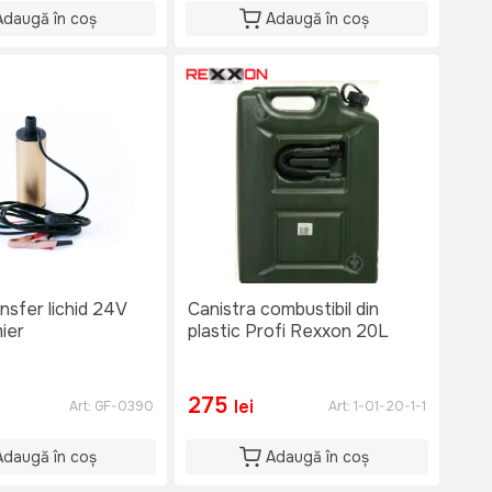
Adaugă în coș
Adaugă în coș
sfer lichid 24V
Canistra combustibil din
ier
plastic Profi Rexxon 20L
275
lei
Art:
GF-0390
Art:
1-01-20-1-1
Adaugă în coș
Adaugă în coș