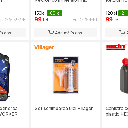
n
Rexxon cu miner aluminiu
Rexxon 10
159
lei
-60
lei
120
lei
-21
99
99
lei
lei
rt:
2-6-1-3-2-N
Art:
2-15-4-1-1
în coș
Adaugă în coș
retinerea
Set schimbarea ulei Villager
Canistra c
OWORKER
plastic H