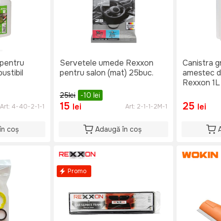
 pentru
Servetele umede Rexxon
Canistra g
stibil
pentru salon (mat) 25buc.
amestec d
Rexxon 1L
25
lei
-10
lei
15
25
lei
lei
Art:
4-40-2-1-1
Art:
2-1-1-2M-1
în coș
Adaugă în coș
Promo