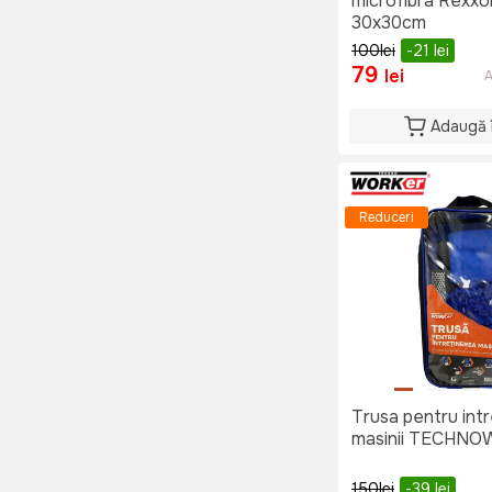
microfibra Rexxo
30x30cm
100
lei
-21
lei
79
lei
A
Adaugă 
Reduceri
Trusa pentru int
masinii TECHN
150
lei
-39
lei