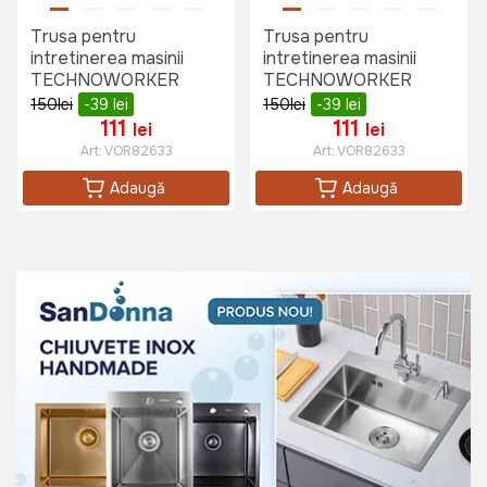
Trusa pentru
Trusa pentru
intretinerea masinii
intretinerea masinii
TECHNOWORKER
TECHNOWORKER
150
lei
-39
lei
150
lei
-39
lei
111
111
lei
lei
Art:
VOR82633
Art:
VOR82633
Adaugă
Adaugă