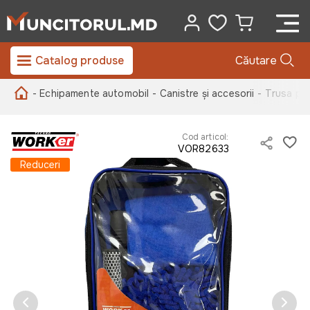
Catalog produse
Căutare
- Echipamente automobil
- Canistre și accesorii
- Trusa pe
Cod articol:
VOR82633
Reduceri