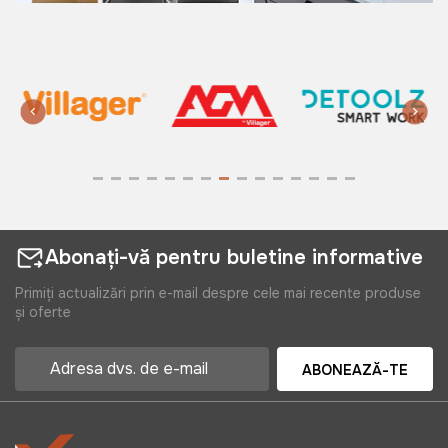
Abonați-vă pentru buletine informative
Primiți actualizări prin e-mail despre cele mai recente produse
și oferte
ABONEAZĂ-TE