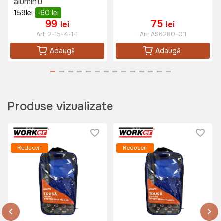
aluminiu
159
lei
-60
lei
99
75
lei
lei
Art:
2-15-4-1-1
Art:
AS6280-011
Adaugă
Adaugă
Produse vizualizate
Reduceri
Reduceri