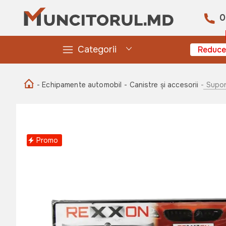
0
Categorii
Reduce
- Echipamente automobil
- Canistre și accesorii
- Supo
Promo