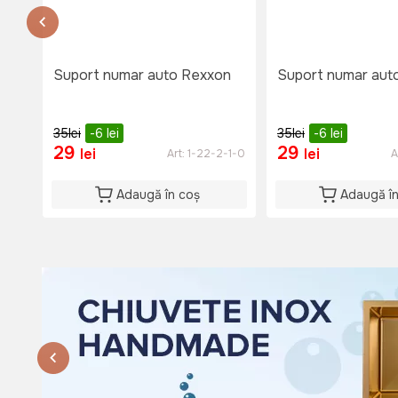
Disponibil
Lu-Vi: 08:00-18:00
Si: 08:00 - 15:00
Du: 08:00 - 15:00
Suport numar auto Rexxon
Suport numar aut
35
lei
-6
lei
35
lei
-6
lei
29
29
lei
lei
Art:
1-22-2-1-0
A
Adaugă în coș
Adaugă î