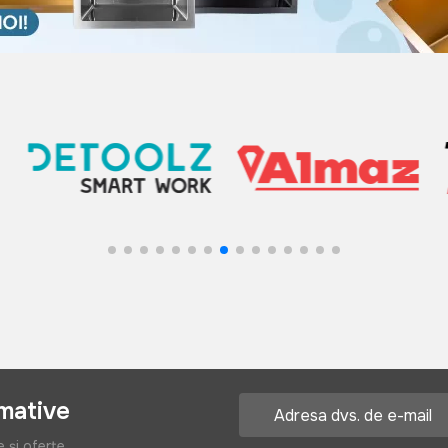
rmative
e și oferte