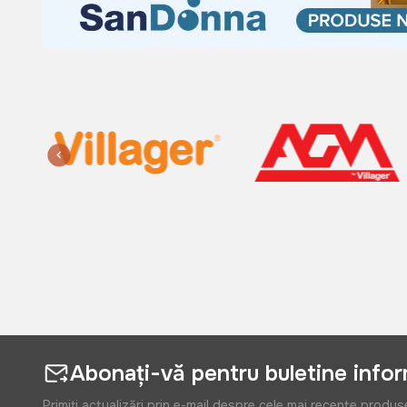
Abonați-vă pentru buletine info
Primiți actualizări prin e-mail despre cele mai recente produs