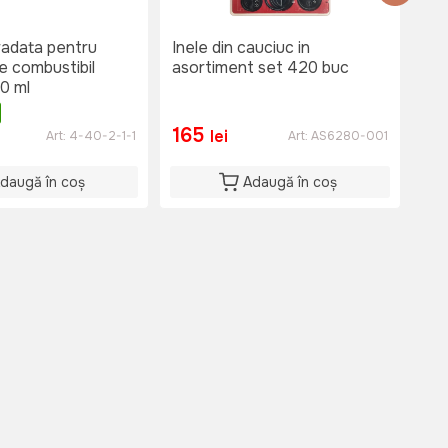
radata pentru
Inele din cauciuc in
Set
 combustibil
asortiment set 420 buc
mic
0 ml
30
10
165
7
lei
Art:
4-40-2-1-1
Art:
AS6280-001
daugă în coș
Adaugă în coș