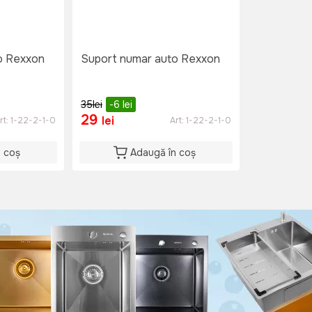
o Rexxon
Suport numar auto Rexxon
35
lei
-6
lei
29
lei
rt:
1-22-2-1-0
Art:
1-22-2-1-0
n coș
Adaugă în coș