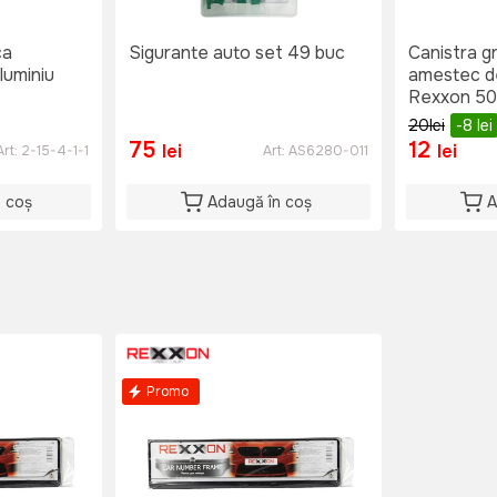
ca
Sigurante auto set 49 buc
Canistra g
luminiu
amestec de
Rexxon 50
20
lei
-8
lei
75
12
lei
lei
Art:
2-15-4-1-1
Art:
AS6280-011
n coș
Adaugă în coș
A
Promo