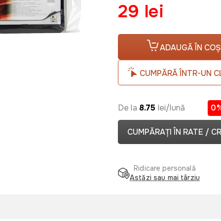
29 lei
ADAUGĂ ÎN COȘ
CUMPĂRĂ ÎNTR-UN C
De la
8.75
lei/lună
0
CUMPĂRAȚI ÎN RATE / C
Ridicare personală
Astăzi sau mai târziu