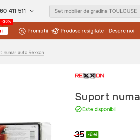
60 411 511
-30%
ri
Promotii
Produse resigilate
Despre noi
rt numar auto Rexxon
Suport numa
Este disponibil
35
-6lei