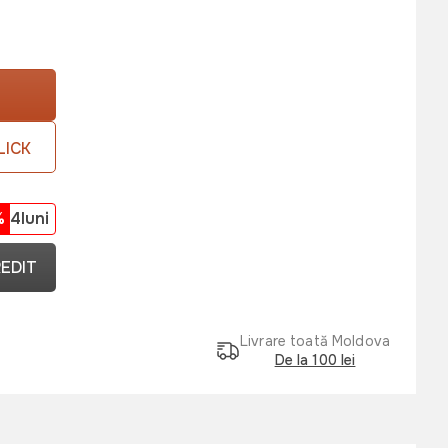
LICK
%
4luni
REDIT
Livrare toată Moldova
De la 100 lei