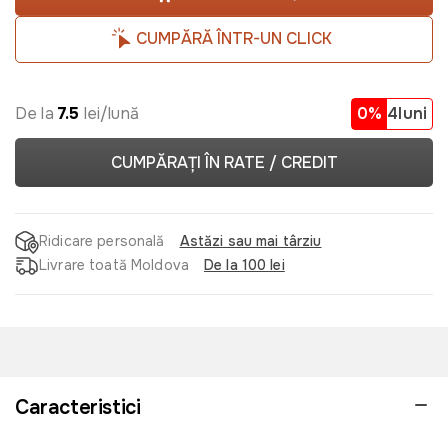
CUMPĂRĂ ÎNTR-UN CLICK
De la
7.5
lei/lună
0%
4luni
CUMPĂRAȚI ÎN RATE / CREDIT
Ridicare personală
Astăzi sau mai târziu
Livrare toată Moldova
De la 100 lei
Caracteristici