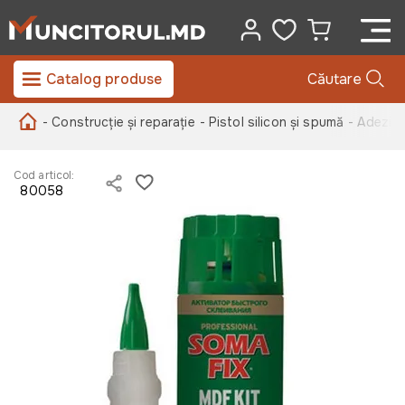
Catalog produse
Căutare
- Construcție și reparație
- Pistol silicon și spumă
- Adeziv
Cod articol:
80058