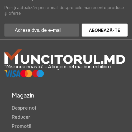
Primiți actualizări prin e-mail despre cele mai recente produse
și oferte
ABONEAZĂ-TE
“Misiunea noastră - Atingem cel mai bun echilibru
Magazin
Despre noi
Reduceri
Promotii