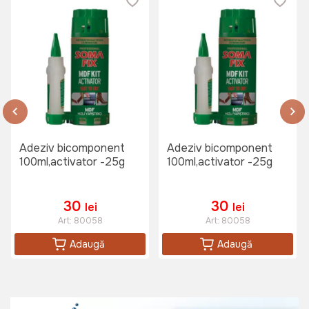
Adeziv bicomponent
Adeziv bicomponent
100ml,activator -25g
100ml,activator -25g
30
30
lei
lei
Art:
80058
Art:
80058
Adaugă
Adaugă