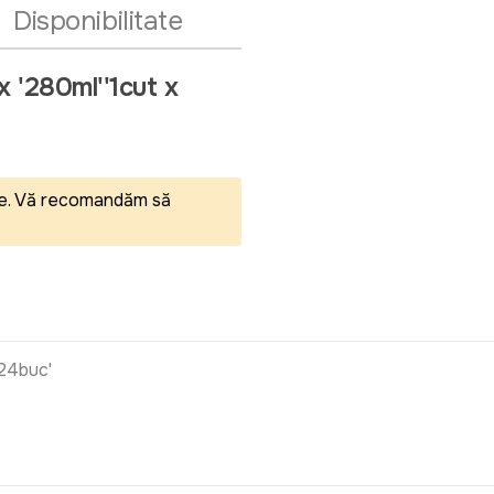
Disponibilitate
x '280ml''1cut x
eale. Vă recomandăm să
 24buc'