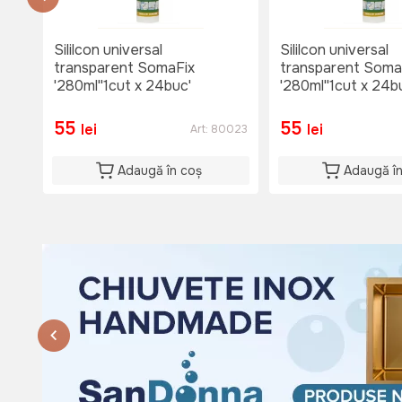
Lu-Vi: 08:00-18:00
Si: 08:00 - 15:00
Du: 08:00 - 15:00
Sililcon universal
Sililcon universal
transparent SomaFix
transparent Soma
'280ml''1cut x 24buc'
'280ml''1cut x 24b
55
55
lei
lei
Art:
80023
Adaugă în coș
Adaugă î