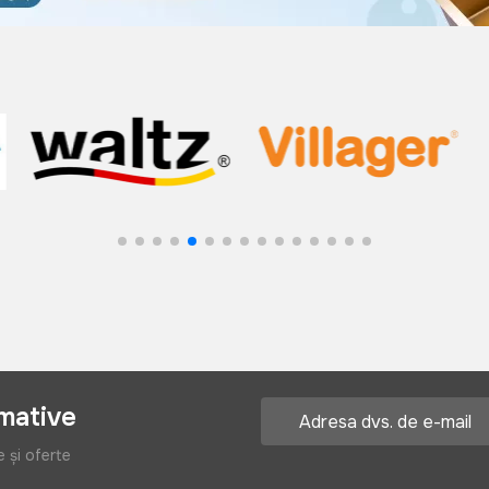
rmative
e și oferte