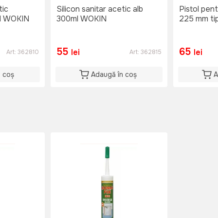
tic
Silicon sanitar acetic alb
Pistol pen
ml WOKIN
300ml WOKIN
225 mm ti
55
65
lei
lei
Art:
362810
Art:
362815
n coș
Adaugă în coș
A