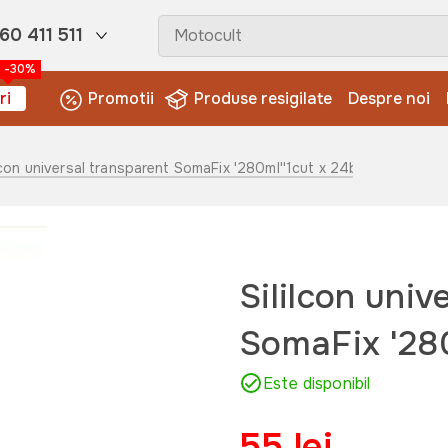
60 411 511
-30%
ri
Promotii
Produse resigilate
Despre noi
ilcon universal transparent SomaFix '280ml''1cut x 24buc'
Sililcon univ
SomaFix '280
Este disponibil
55 lei