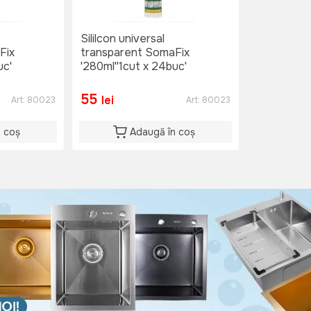
Sililcon universal
Fix
transparent SomaFix
uc'
'280ml''1cut x 24buc'
55
lei
Art:
80023
Art:
80023
n coș
Adaugă în coș