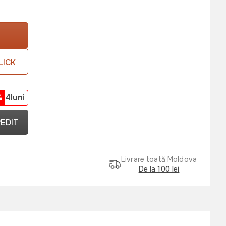
LICK
%
4luni
REDIT
Livrare toată Moldova
De la 100 lei