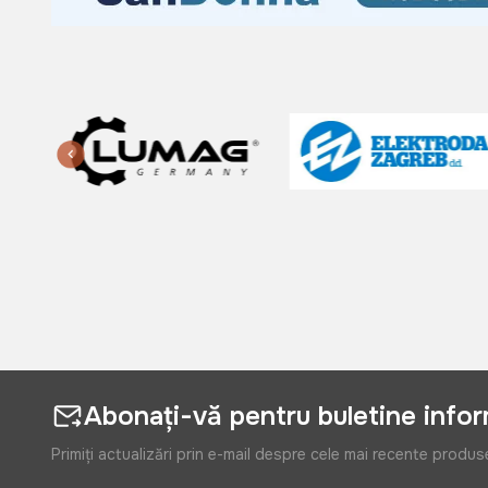
Abonați-vă pentru buletine info
Primiți actualizări prin e-mail despre cele mai recente produs