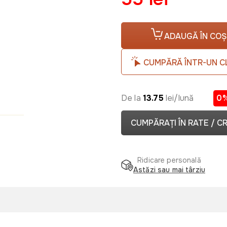
ADAUGĂ ÎN COȘ
CUMPĂRĂ ÎNTR-UN C
De la
13.75
lei/lună
0
CUMPĂRAȚI ÎN RATE / C
Ridicare personală
Astăzi sau mai târziu