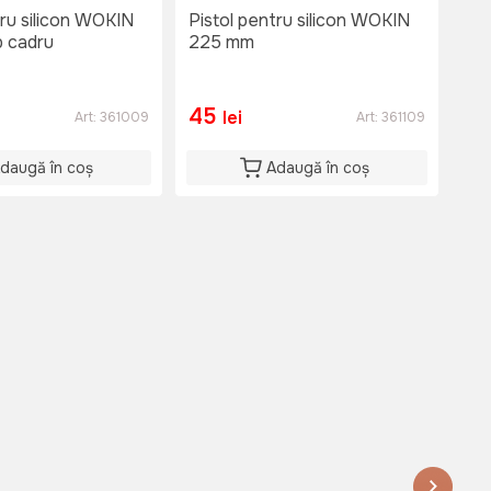
tru silicon WOKIN
Pistol pentru silicon WOKIN
Ade
p cadru
225 mm
HI
45
6
lei
Art:
361009
Art:
361109
daugă în coș
Adaugă în coș