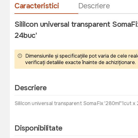
Caracteristici
Descriere
Sililcon universal transparent SomaFi
24buc'
Dimensiunile și specificațiile pot varia de cele r
verificați detaliile exacte înainte de achiziționare.
Descriere
Sililcon universal transparent SomaFix '280ml''1cut x
Disponibilitate