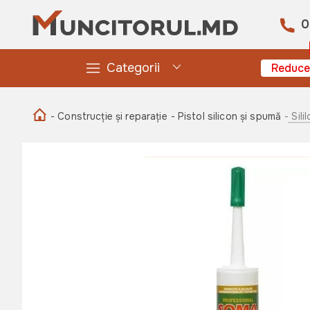
0
Categorii
Reduce
- Construcție și reparație
- Pistol silicon și spumă
- Sil