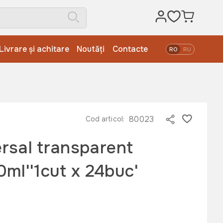
Livrare și achitare
Noutăți
Contacte
RO
RU
80023
Cod articol:
ersal transparent
ml''1cut x 24buc'