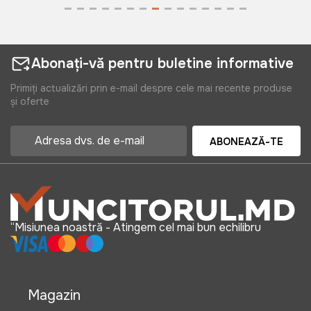
Abonați-vă pentru buletine informative
Primiți actualizări prin e-mail despre cele mai recente produse
și oferte
ABONEAZĂ-TE
“Misiunea noastră - Atingem cel mai bun echilibru
Magazin