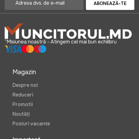
Butoi din stejar 20L
ABONEAZĂ-TE
Art:
VOR58642
3450 lei
“Misiunea noastră - Atingem cel mai bun echilibru
Set Vinificatie MUNCITORUL Mediu
Art:
VOR58099
Magazin
Despre noi
Reduceri
7499 lei
Promotii
Noutăți
Posturi vacante
Set Vinificatie MUNCITORUL
Premium
Art:
VOR58098