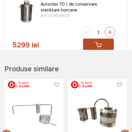
Autoclav 70 l, de conservare,
sterilizare borcane
Art:
VOR58618
5299 lei
Autoclav 30 l, de conservare,
Produse similare
sterilizare borcane
Art:
VOR58616
4149 lei
Teasc pentru struguri 50L
TechnoWorker (Mecanic)