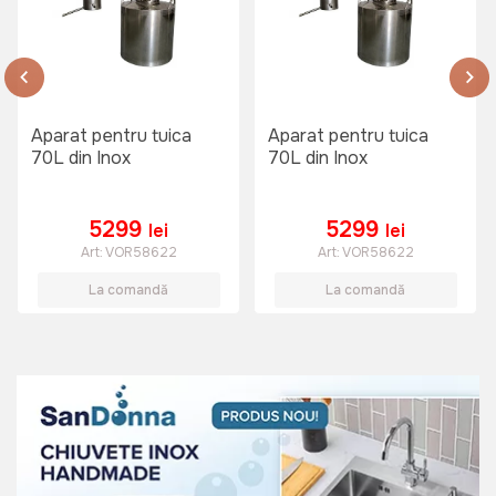
2999 lei
Aparat pentru tuica
Aparat pentru tuica
70L din Inox
70L din Inox
Zdrobitor de struguri 25L
TechnoWorker
Art:
VOR57318
5299
5299
lei
lei
Art:
VOR58622
Art:
VOR58622
La comandă
La comandă
1999 lei
Zdrobitor de struguri 25L Tatta
TZ1801
Art:
TZ1801