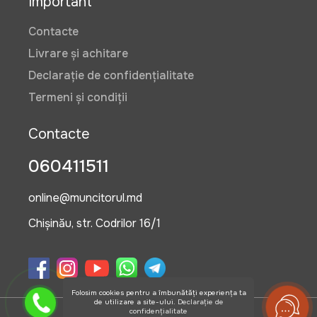
Important
Contacte
Livrare și achitare
8999 lei
Declarație de confidențialitate
Termeni și condiții
Suport pentru butoi din Inox 60 /
100 L
Contacte
Art:
VOR58623
060411511
online@muncitorul.md
420 lei
Chișinău, str. Codrilor 16/1
Cantar cu brat rabatabil Micul
Fermier cu afisaj dublu 350kg
Art:
GF-0034
Folosim cookies pentru a îmbunătăți experiența ta
de utilizare a site-ului.
Declarație de
confidențialitate