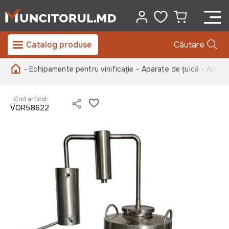
Catalog produse
Căutare
- Echipamente pentru vinificație
- Aparate de țuică
- Apara
Cod articol:
VOR58622