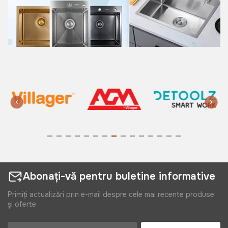
1399 lei
Caldare zincata 15L Unitehna
Art:
112185
195 lei
130 lei
Vas din plastic 40L Waltz
Art:
015588
Abonați-vă pentru buletine informative
110 lei
Primiți actualizări prin e-mail despre cele mai recente produse
și oferte