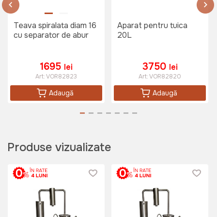
Art:
VOR57313
Teava spiralata diam 16
Aparat pentru tuica
cu separator de abur
20L
4850 lei
1695
3750
lei
lei
Art:
VOR82823
Art:
VOR82820
Teasc pentru struguri 50 L
Adaugă
Adaugă
TechnoWorker (Mecanic)
Art:
VOR57317
Produse vizualizate
12999 lei
Zdrobitor de struguri Micul Fermier
(Electric)
Art:
GF-0894