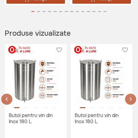
Art:
smrss307
Produse vizualizate
2000 lei
Set Vinificatie MUNCITORUL Mediu
Art:
VOR58099
7499 lei
Butoi pentru vin din
Butoi pentru vin din
Caldare zincata 10L Unitehna
Inox 180 L
Inox 180 L
Art:
112180