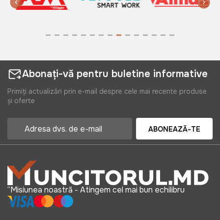
5299 lei
Aparat pentru tuica 50L din Inox
Art:
VOR58621
Abonați-vă pentru buletine informative
Primiți actualizări prin e-mail despre cele mai recente produse
și oferte
4299 lei
ABONEAZĂ-TE
Teasc pentru struguri 50L
TechnoWorker (Сu cric)
Art:
VOR57314
“Misiunea noastră - Atingem cel mai bun echilibru
4999 lei