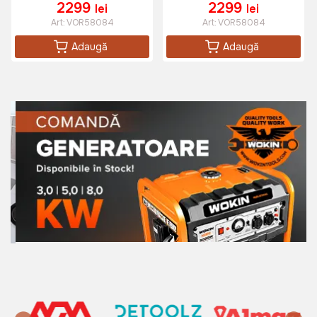
2299
2299
lei
lei
119 lei
Art:
VOR58084
Art:
VOR58084
85 lei
Adaugă
Adaugă
Vas din plastic rotund 90L Waltz
Art:
015632
165 lei
Aparat pentru tuica 70L din Inox
Art:
VOR58622