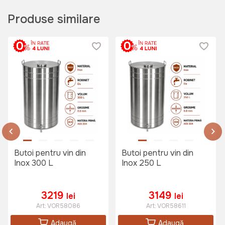
Zdrobitor de struguri 25L
Produse similare
TechnoWorker
Art:
VOR57318
1999 lei
Zdrobitor de struguri Micul Fermier
(Electric)
Art:
GF-0894
Butoi pentru vin din
Butoi pentru vin din
Inox 300 L
Inox 250 L
2999 lei
3219
3149
lei
lei
Art:
VOR58086
Art:
VOR58611
Zdrobitor de struguri 20L Ruris
Adaugă
Adaugă
SS30