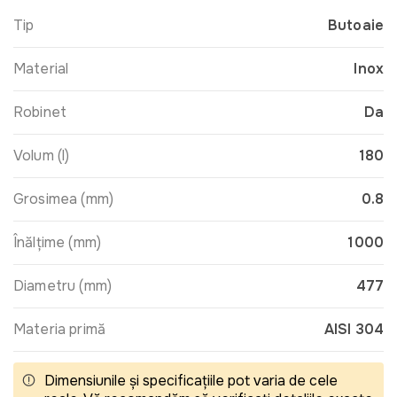
Tip
Butoaie
Material
Inox
Robinet
Da
Volum (l)
180
Grosimea (mm)
0.8
Înălţime (mm)
1000
Diametru (mm)
477
Materia primă
AISI 304
Dimensiunile și specificațiile pot varia de cele