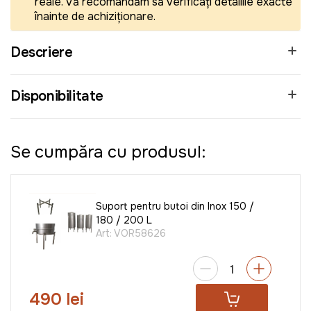
reale. Vă recomandăm să verificați detaliile exacte
înainte de achiziționare.
Descriere
Disponibilitate
Se cumpăra cu produsul:
Suport pentru butoi din Inox 150 /
180 / 200 L
Art:
VOR58626
490 lei