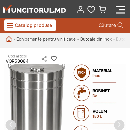
Catalog produse
Căutare
- Echipamente pentru vinificație
- Butoaie din inox
- Butoi 
Cod articol:
VOR58084