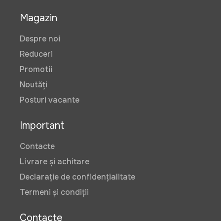
Magazin
Autoclav 70 l, de conservare,
sterilizare borcane
Despre noi
Art:
VOR58618
Reduceri
Promotii
Noutăți
5299 lei
Posturi vacante
Cantar cu brat rabatabil Micul
Important
Fermier cu afisaj dublu 300kg
Art:
GF-1470
Contacte
Livrare și achitare
Declarație de confidențialitate
1250 lei
Termeni și condiții
Contacte