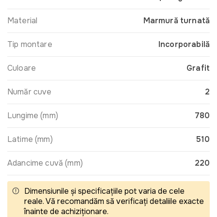
Material
Marmură turnată
Tip montare
Incorporabilă
Culoare
Grafit
Număr cuve
2
Lungime (mm)
780
Latime (mm)
510
Adancime cuvă (mm)
220
Dimensiunile și specificațiile pot varia de cele
reale. Vă recomandăm să verificați detaliile exacte
înainte de achiziționare.