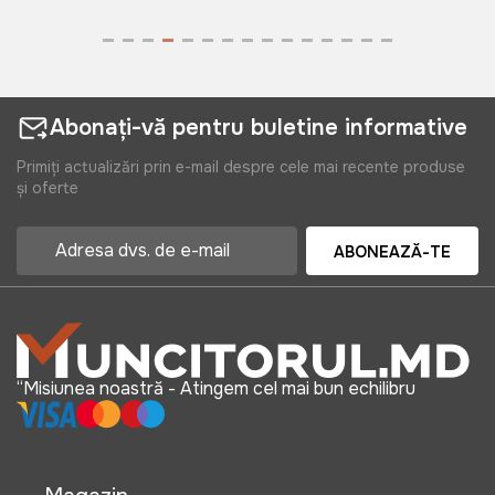
650 lei
Abonați-vă pentru buletine informative
Primiți actualizări prin e-mail despre cele mai recente produse
și oferte
ABONEAZĂ-TE
“Misiunea noastră - Atingem cel mai bun echilibru