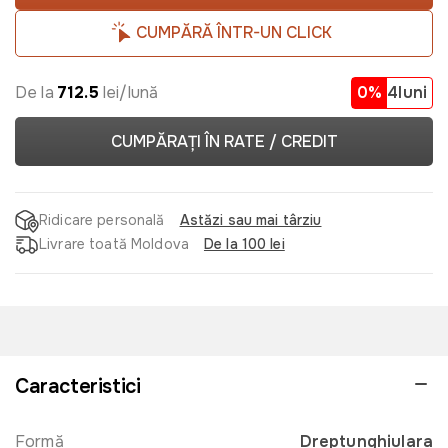
CUMPĂRĂ ÎNTR-UN CLICK
De la
712.5
lei/lună
0%
4luni
CUMPĂRAȚI ÎN RATE / CREDIT
Ridicare personală
Astăzi sau mai târziu
Livrare toată Moldova
De la 100 lei
Caracteristici
Formă
Dreptunghiulara