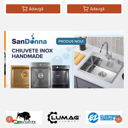
Adaugă
Adaugă
1250 lei
1099 lei
Baterie bucatarie Sandonna NERA
Crom Satin
Art:
VOR58025
1150 lei
Baterie bucatarie SanDonna SOLO
(Crom)
Art:
VOR58819