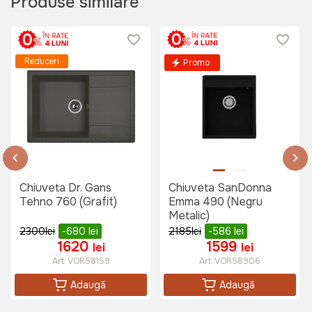
Produse similare
DOROTA (Negru total)
Art:
VOR58830
Reduceri
Promo
1475 lei
Baterie bucatarie Sandonna NERA
Negru
Art:
VOR58865
Chiuveta Dr. Gans
Chiuveta SanDonna
Tehno 760 (Grafit)
Emma 490 (Negru
Metalic)
1250 lei
2300
lei
-680
lei
2185
lei
-586
lei
1620
1599
lei
lei
Art:
VOR58159
Art:
VOR58906
Baterie bucatarie SanDonna
Adaugă
Adaugă
CHARLOTTE (Negru total)
Art:
VOR58831