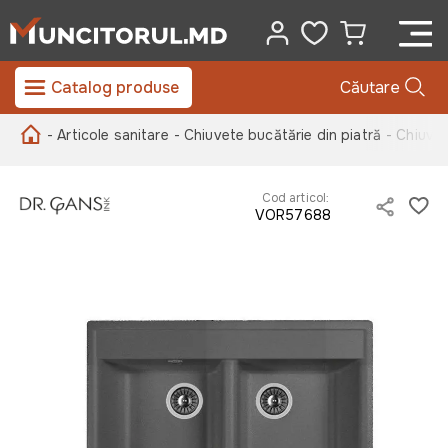
Catalog produse
Căutare
- Articole sanitare
- Chiuvete bucătărie din piatră
- Сhiuvet
Cod articol:
VOR57688