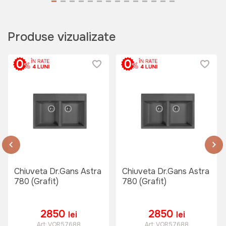
Produse vizualizate
1995 lei
999 lei
Baterie bucatarie Sandonna F7103
(negru/elem:aurii)
Art:
F7103N
1100 lei
Сhiuveta Dr.Gans Astra
Сhiuveta Dr.Gans Astra
780 (Grafit)
780 (Grafit)
Baterie bucatarie Sandonna NERA
(Auriu)
Art:
VOR58868
2850
2850
lei
lei
Art:
VOR57688
Art:
VOR57688