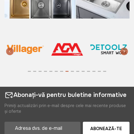
Abonați-vă pentru buletine informative
Primiți actualizări prin e-mail despre cele mai recente produse
și oferte
ABONEAZĂ-TE