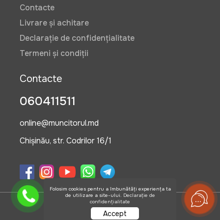
Contacte
Livrare și achitare
Declarație de confidențialitate
Termeni și condiții
Contacte
060411511
online@muncitorul.md
Chișinău, str. Codrilor 16/1
Folosim cookies pentru a îmbunătăți experiența ta
de utilizare a site-ului.
Declarație de
confidențialitate
©2026 OlisGrup SRL
Accept