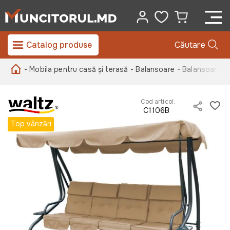
Catalog produse
Căutare
- Mobila pentru casă și terasă
- Balansoare
- Balansoar T
Cod articol:
C1106B
Top vânzări