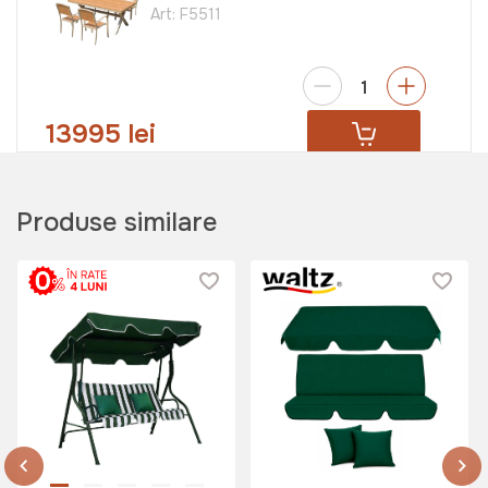
Art:
F5511
13995 lei
Produse similare
Set mobilier de gradina TOULOUSE
Art:
F5102
5499 lei
3999 lei
Set mobilier de gradina DUO
Art:
074685