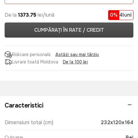
De la
1373.75
lei/lună
0%
4luni
CUMPĂRAȚI ÎN RATE / CREDIT
Ridicare personală
Astăzi sau mai târziu
Livrare toată Moldova
De la 100 lei
Caracteristici
Dimensiuni total (cm)
232x120x164
Culoare
Bej