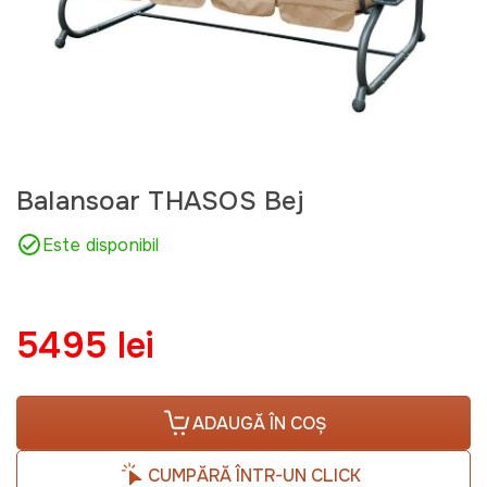
Balansoar THASOS Bej
Este disponibil
5495 lei
ADAUGĂ ÎN COȘ
CUMPĂRĂ ÎNTR-UN CLICK