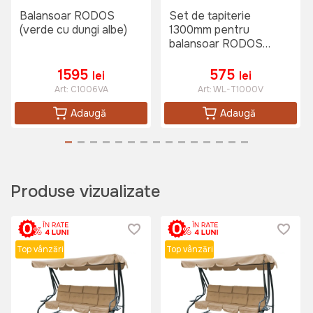
Balansoar RODOS
Set de tapiterie
(verde cu dungi albe)
1300mm pentru
balansoar RODOS
verde
4650 lei
1595
575
lei
lei
Art:
C1006VA
Art:
WL-T1000V
Trambulina WALTZ PI 3,05 Gri,
Adaugă
Adaugă
plasa interna
Art:
TW-14987
Produse vizualizate
3399 lei
Top vânzări
Top vânzări
Trambulina JUMI 2.44m plasa
externa Verde
Art:
OM-710191