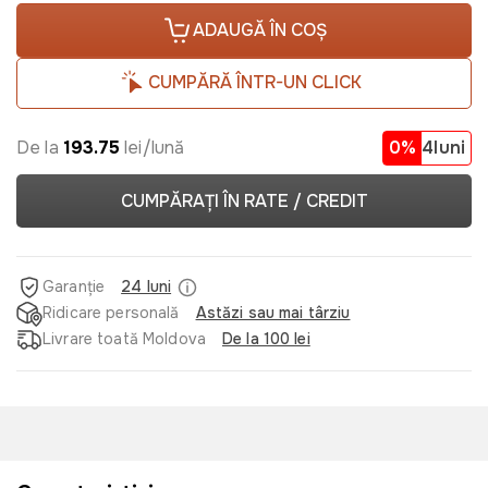
ADAUGĂ ÎN COȘ
CUMPĂRĂ ÎNTR-UN CLICK
De la
193.75
lei/lună
0%
4luni
CUMPĂRAȚI ÎN RATE / CREDIT
Garanție
24 luni
Ridicare personală
Astăzi sau mai târziu
Livrare toată Moldova
De la 100 lei