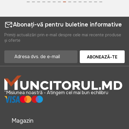
Abonați-vă pentru buletine informative
Primiți actualizări prin e-mail despre cele mai recente produse
și oferte
ABONEAZĂ-TE
“Misiunea noastră - Atingem cel mai bun echilibru
Magazin