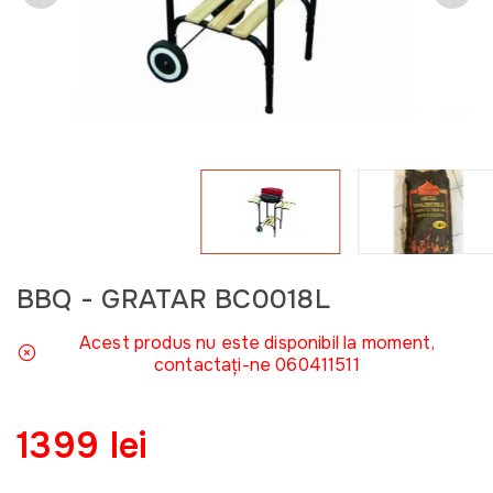
BBQ - GRATAR BC0018L
Acest produs nu este disponibil la moment,
contactați-ne 060411511
1399 lei