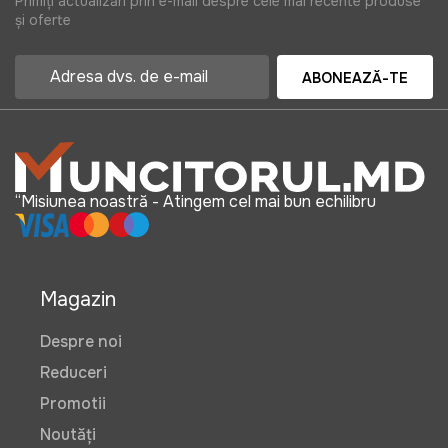
Primiți actualizări prin e-mail despre cele mai recente produse
și oferte
ABONEAZĂ-TE
“Misiunea noastră - Atingem cel mai bun echilibru
Magazin
Despre noi
Reduceri
Promotii
Noutăți