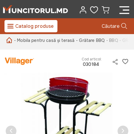
Catalog produse
Căutare
- Mobila pentru casă și terasă
- Grătare BBQ
- BBQ - GRA
Cod articol:
030184