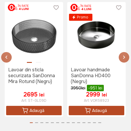
Promo
2899 lei
1750 lei
Lavoar din sticla
Lavoar handmade
securizata SanDonna
SanDonna HD400
Mira Rotund (Negru)
(Negru)
3950
lei
-951
lei
2695
2999
lei
lei
Art:
ST-GL09D
Art:
VOR58923
Adaugă
Adaugă