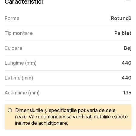
Caracteristici
Forma
Rotundă
Tip montare
Pe blat
Culoare
Bej
Lungime (mm)
440
Latime (mm)
440
Adâncime (mm)
135
Dimensiunile și specificațiile pot varia de cele
reale. Vă recomandăm să verificați detaliile exacte
înainte de achiziționare.