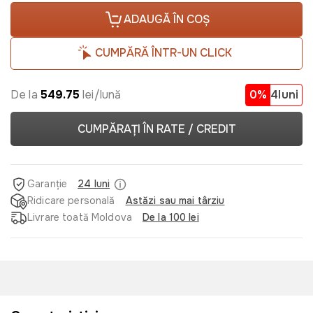
ADAUGĂ ÎN COȘ
CUMPĂRĂ ÎNTR-UN CLICK
De la
549.75
lei/lună
0%
4luni
CUMPĂRAȚI ÎN RATE / CREDIT
Garanție
24 luni
Ridicare personală
Astăzi sau mai târziu
Livrare toată Moldova
De la 100 lei