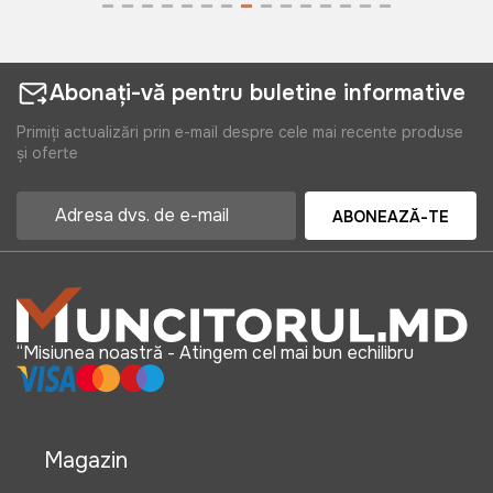
Abonați-vă pentru buletine informative
Primiți actualizări prin e-mail despre cele mai recente produse
și oferte
ABONEAZĂ-TE
“Misiunea noastră - Atingem cel mai bun echilibru
Magazin