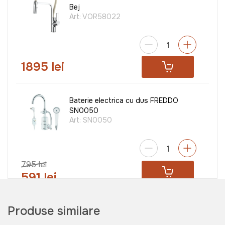
Bej
Art:
VOR58022
1895 lei
Baterie electrica cu dus FREDDO
SN0050
Art:
SN0050
795 lei
591 lei
Produse similare
ORION baterie Florentina (Crom)
Art:
VOR56744