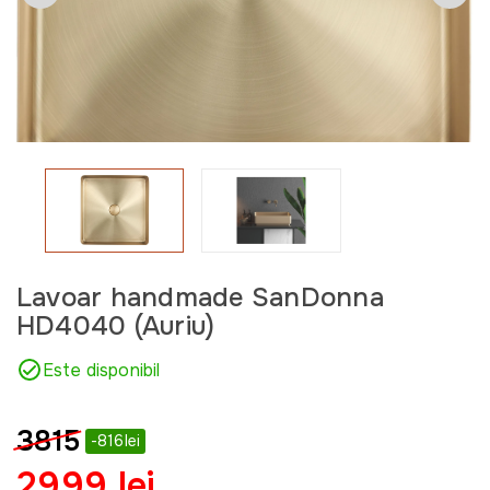
Lavoar handmade SanDonna
HD4040 (Auriu)
Este disponibil
3815
-816lei
2999 lei