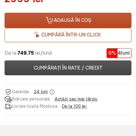
ADAUGĂ ÎN COȘ
CUMPĂRĂ ÎNTR-UN CLICK
De la
749.75
lei/lună
0%
4luni
CUMPĂRAȚI ÎN RATE / CREDIT
Garanție
24 luni
Ridicare personală
Astăzi sau mai târziu
Livrare toată Moldova
De la 100 lei