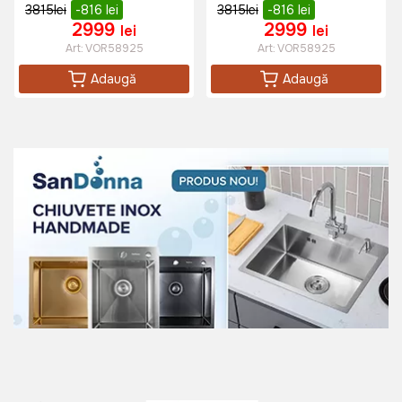
3815
lei
-816
lei
3815
lei
-816
lei
2999
2999
lei
lei
Art:
VOR58925
Art:
VOR58925
Adaugă
Adaugă