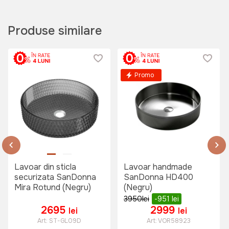
Produse similare
PRIMA DG baterie Dr: Gans (Bronz)
Art:
VOR56745
Promo
2299 lei
Baterie bucatarie SanDonna AGATA
(Negru total)
Art:
VOR58829
Lavoar din sticla
Lavoar handmade
securizata SanDonna
SanDonna HD400
Mira Rotund (Negru)
(Negru)
3950
lei
-951
lei
995 lei
2695
2999
lei
lei
Art:
ST-GL09D
Art:
VOR58923