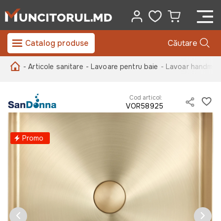
Catalog produse
Căutare
- Articole sanitare
- Lavoare pentru baie
- Lavoar handma
Cod articol:
VOR58925
Promo