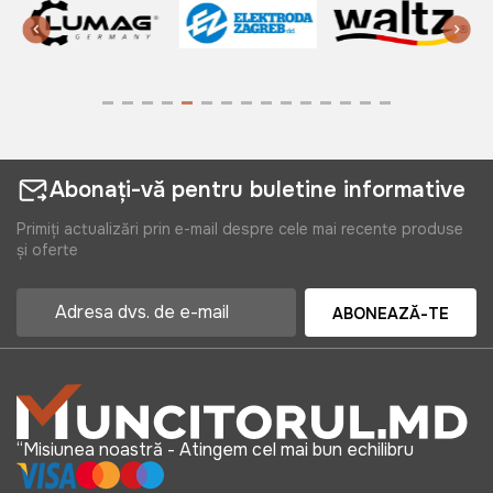
Abonați-vă pentru buletine informative
Primiți actualizări prin e-mail despre cele mai recente produse
și oferte
ABONEAZĂ-TE
“Misiunea noastră - Atingem cel mai bun echilibru