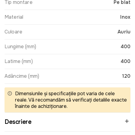
Tip montare
Pe blat
Material
Inox
Culoare
Auriu
Lungime (mm)
400
Latime (mm)
400
Adâncime (mm)
120
Dimensiunile și specificațiile pot varia de cele
reale. Vă recomandăm să verificați detaliile exacte
înainte de achiziționare.
Descriere