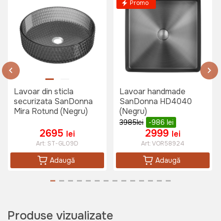
Promo
1150 lei
Lavoar din sticla
Lavoar handmade
securizata SanDonna
SanDonna HD4040
Mira Rotund (Negru)
(Negru)
3985
lei
-986
lei
2695
2999
lei
lei
Art:
ST-GL09D
Art:
VOR58924
Adaugă
Adaugă
Produse vizualizate