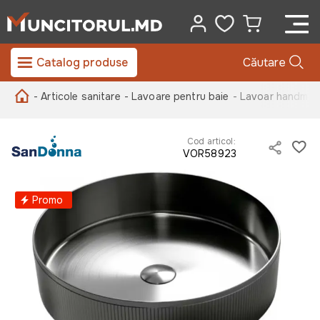
Catalog produse
Căutare
- Articole sanitare
- Lavoare pentru baie
- Lavoar handma
Cod articol:
VOR58923
Promo