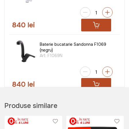
840 lei
Baterie bucatarie Sandonna F1069
(negru)
Art:
F1069N
840 lei
Baterie bucatarie Sandonna CAMI
Produse similare
Negru
Art:
VOR58020