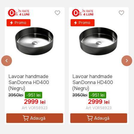
Promo
Promo
Lavoar handmade
Lavoar handmade
SanDonna HD400
SanDonna HD400
(Negru)
(Negru)
3950
lei
-951
lei
3950
lei
-951
lei
2999
2999
lei
lei
Art:
VOR58923
Art:
VOR58923
Adaugă
Adaugă