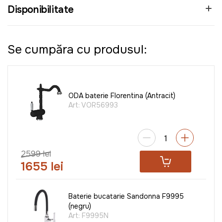
Disponibilitate
Se cumpăra cu produsul:
ODA baterie Florentina (Antracit)
Art:
VOR56993
2599 lei
1655 lei
Baterie bucatarie Sandonna F9995
(negru)
Art:
F9995N