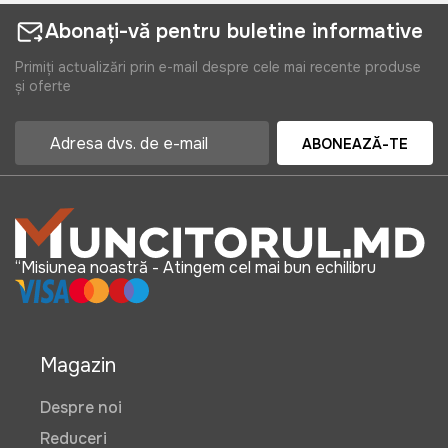
Abonați-vă pentru buletine informative
Primiți actualizări prin e-mail despre cele mai recente produse
și oferte
ABONEAZĂ-TE
“Misiunea noastră - Atingem cel mai bun echilibru
Magazin
Despre noi
Reduceri