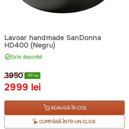
Lavoar handmade SanDonna
HD400 (Negru)
Este disponibil
3950
-951lei
2999 lei
ADAUGĂ ÎN COȘ
CUMPĂRĂ ÎNTR-UN CLICK