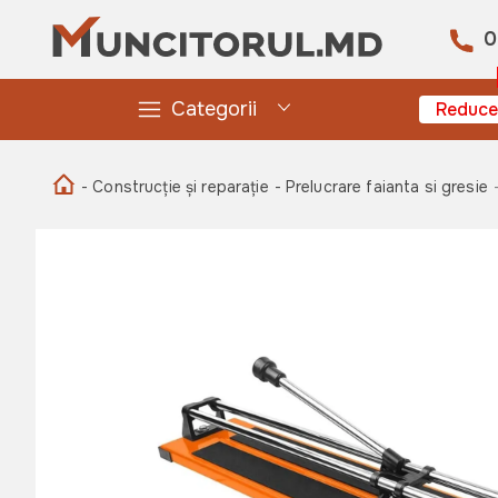
0
Categorii
Reduce
- Construcție și reparație
- Prelucrare faianta si gresie