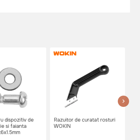
P
u dispozitiv de
Razuitor de curatat rosturi
Dis
ie si faianta
WOKIN
si
x6x1.5mm