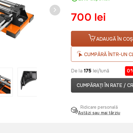
700 lei
ADAUGĂ ÎN COȘ
CUMPĂRĂ ÎNTR-UN C
De la
175
lei/lună
0
CUMPĂRAȚI ÎN RATE / C
Ridicare personală
Astăzi sau mai târziu