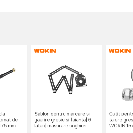
cla
Sablon pentru marcare si
Cutit pentr
tomat de
gaurire gresie si faianta| 6
taiere gres
i 175 mm
laturi| masurare unghiuri
WOKIN 15
WOKIN