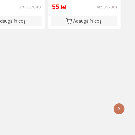
35
55
2
lei
Art:
357640
Art:
357801
daugă în coș
Adaugă în coș