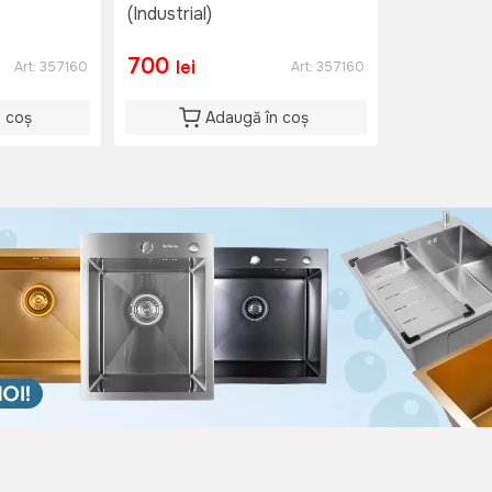
(Industrial)
700
lei
Art:
357160
Art:
357160
n coș
Adaugă în coș