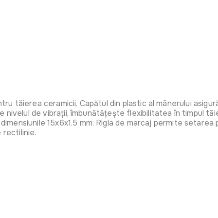
tru tăierea ceramicii. Capătul din plastic al mânerului asigură
velul de vibrații, îmbunătățește flexibilitatea în timpul tăier
mensiunile 15x6x1.5 mm. Rigla de marcaj permite setarea pr
rectilinie.