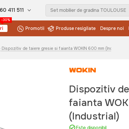
60 411 511
-30%
ri
Promotii
Produse resigilate
Despre noi
- Dispozitiv de taiere gresie si faianta WOKIN 600 mm (Industrial)
Dispozitiv de
faianta WO
(Industrial)
Este disponibil