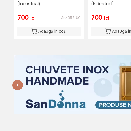
(Industrial)
(Industrial)
700
700
lei
lei
Art:
357160
Adaugă în coș
Adaugă î