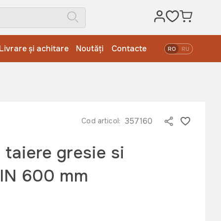
Livrare și achitare
Noutăți
Contacte
RO
RU
357160
Cod articol:
 taiere gresie si
KIN 600 mm