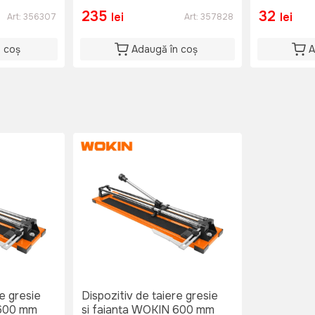
235
32
lei
lei
Art:
356307
Art:
357828
n coș
Adaugă în coș
A
re gresie
Dispozitiv de taiere gresie
 600 mm
si faianta WOKIN 600 mm