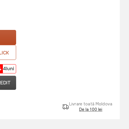
LICK
%
4luni
REDIT
Livrare toată Moldova
De la 100 lei