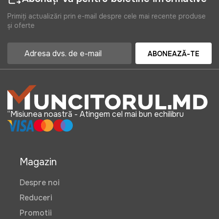
Primiți actualizări prin e-mail despre cele mai recente produse
și oferte
ABONEAZĂ-TE
“Misiunea noastră - Atingem cel mai bun echilibru
Magazin
Despre noi
Reduceri
Promotii