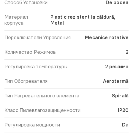
Способ Установки
De podea
Материал
Plastic rezistent la căldură,
корпуса
Metal
Переключатели Управления
Mecanice rotative
Количество Режимов
2
Регулировка температуры
2 режима
Тип Обогревателя
Aerotermă
Тип Нагревательного элемента
Spirală
Класс Пылевлагозащищенности
IP20
Регулировка мощности
Da