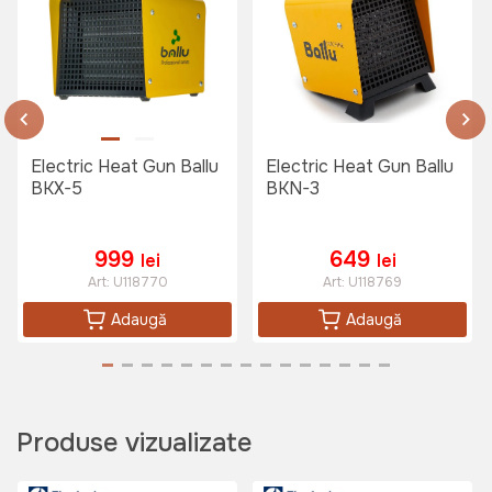
Electric Heat Gun Ballu
Electric Heat Gun Ballu
BKX-5
BKN-3
999
649
lei
lei
Art:
U118770
Art:
U118769
Adaugă
Adaugă
Produse vizualizate