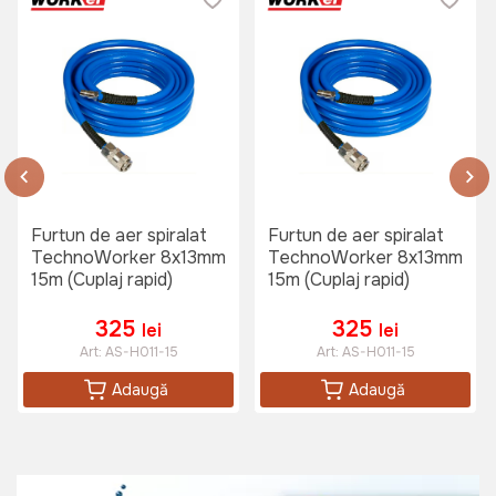
Pulverizator electric Detoolz HVLP
350W
Art:
DZ-SE122
1199 lei
Furtun de aer spiralat
Furtun de aer spiralat
TechnoWorker 8x13mm
TechnoWorker 8x13mm
Pistol pentru umflat TechnoWorker
15m (Cuplaj rapid)
15m (Cuplaj rapid)
TG 14 (Afisaj digital)
Art:
VOR56729
325
325
lei
lei
Art:
AS-H011-15
Art:
AS-H011-15
Adaugă
Adaugă
299 lei