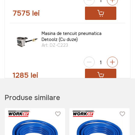
7575 lei
Masina de tencuit pneumatica
Detoolz (Cu duze)
Art:
DZ-C223
1285 lei
Pistol pneumatic pentru spalat
Produse similare
TechnoWorker WG-01
Art:
VOR56719
149 lei