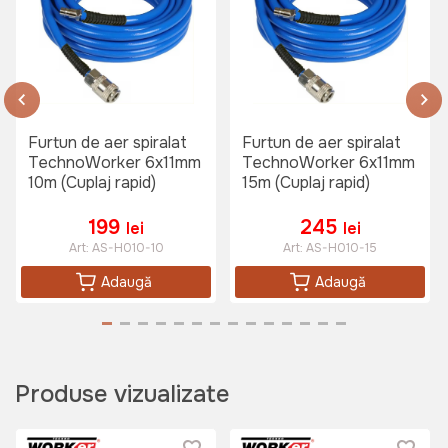
Regulator de presiune compresor
TechnoWorker AG-01
Art:
VOR56911
Furtun de aer spiralat
Furtun de aer spiralat
TechnoWorker 6x11mm
TechnoWorker 6x11mm
10m (Cuplaj rapid)
15m (Cuplaj rapid)
145 lei
199
245
lei
lei
Compresor de aer 24L 150W
Art:
AS-H010-10
Art:
AS-H010-15
TechnoWorker+Kit Accesorii aer
Adaugă
Adaugă
comprimat TechnoWorker ATK-01
(5 piese)
Art:
VOR57907
Produse vizualizate
2999 lei