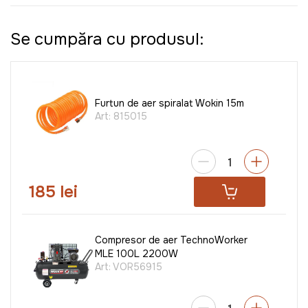
Se cumpăra cu produsul:
Furtun de aer spiralat Wokin 15m
Art:
815015
185 lei
Compresor de aer TechnoWorker
MLE 100L 2200W
Art:
VOR56915