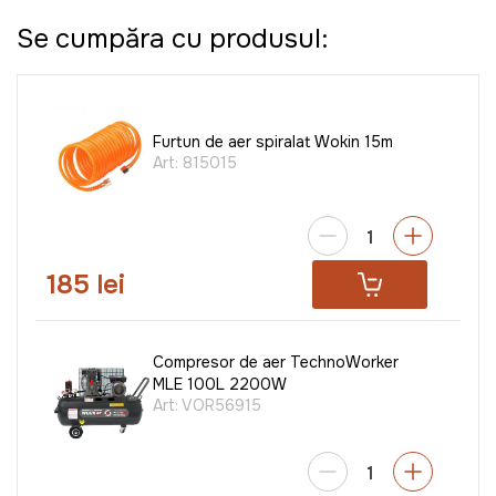
Se cumpăra cu produsul:
Furtun de aer spiralat Wokin 15m
Art:
815015
185 lei
Compresor de aer TechnoWorker
MLE 100L 2200W
Art:
VOR56915