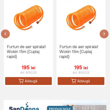
Pulverizator electric Detoolz HVLP
350W
Art:
DZ-SE122
1199 lei
Furtun de aer spiralat
Furtun de aer spiralat
Wokin 15m (Cuplaj
Wokin 15m (Cuplaj
Pistol pentru umflat TechnoWorker
rapid)
rapid)
TG 14 (Afisaj digital)
Art:
VOR56729
195
195
lei
lei
Art:
815025
Art:
815025
Adaugă
Adaugă
299 lei