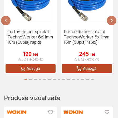
Regulator de presiune compresor
TechnoWorker AG-01
Art:
VOR56911
Furtun de aer spiralat
Furtun de aer spiralat
TechnoWorker 6x11mm
TechnoWorker 6x11mm
10m (Cuplaj rapid)
15m (Cuplaj rapid)
145 lei
199
245
lei
lei
Compresor de aer 24L 150W
Art:
AS-H010-10
Art:
AS-H010-15
TechnoWorker+Kit Accesorii aer
Adaugă
Adaugă
comprimat TechnoWorker ATK-01
(5 piese)
Art:
VOR57907
Produse vizualizate
2999 lei