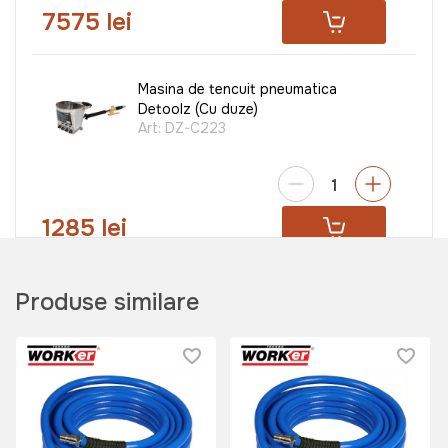
7575 lei
Masina de tencuit pneumatica
Detoolz (Cu duze)
Art:
DZ-C223
1285 lei
Pistol pneumatic pentru spalat
Produse similare
TechnoWorker WG-01
Art:
VOR56719
149 lei