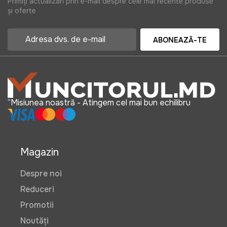
Primiți actualizări prin e-mail despre cele mai recente produse
și oferte
ABONEAZĂ-TE
“Misiunea noastră - Atingem cel mai bun echilibru
Magazin
Despre noi
Reduceri
Promotii
Noutăți