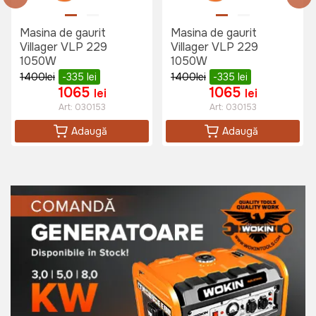
Masina de gaurit
Masina de gaurit
Villager VLP 229
Villager VLP 229
1050W
1050W
1400
lei
-335
lei
1400
lei
-335
lei
1065
1065
lei
lei
Art:
030153
Art:
030153
Adaugă
Adaugă