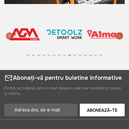
Abonați-vă pentru buletine informative
Primiți actualizări prin e-mail despre cele mai recente produse
și oferte
ABONEAZĂ-TE