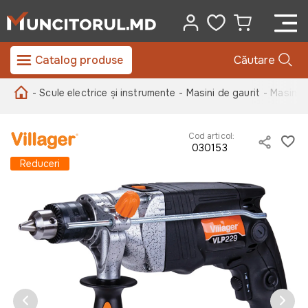
Catalog produse
Căutare
- Scule electrice și instrumente
- Masini de gaurit
- Masina 
Cod articol:
030153
Reduceri