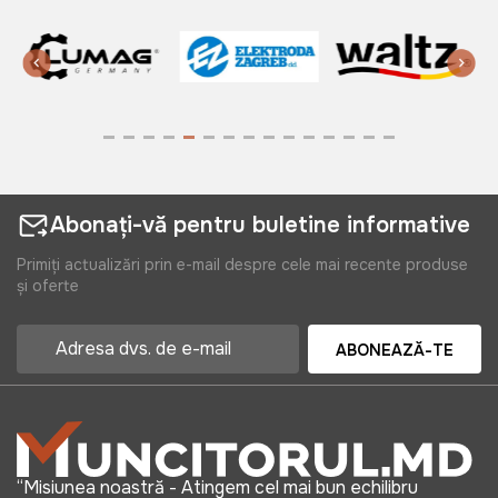
Abonați-vă pentru buletine informative
Primiți actualizări prin e-mail despre cele mai recente produse
și oferte
ABONEAZĂ-TE
“Misiunea noastră - Atingem cel mai bun echilibru