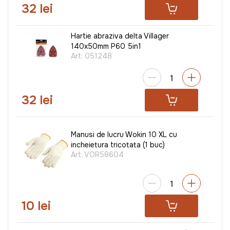
32 lei
Hartie abraziva delta Villager
140x50mm P60 5in1
Art:
051248
32 lei
Manusi de lucru Wokin 10 XL cu
incheietura tricotata (1 buc)
Art:
VOR58604
10 lei