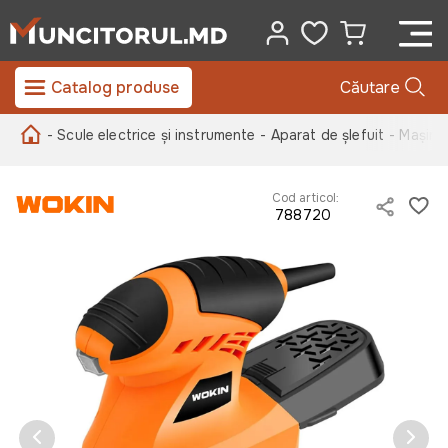
Catalog produse
Căutare
- Scule electrice și instrumente
- Aparat de șlefuit
- Mașină
Cod articol:
788720