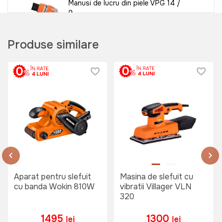
Manusi de lucru din piele VPG 14 /
9
Art:
034017
Produse similare
325 lei
Ochelari protectie transparenti
Wokin (Industrial)
Art:
455400
75 lei
Aparat pentru slefuit
Masina de slefuit cu
cu banda Wokin 810W
vibratii Villager VLN
320
Pantaloni de protectie VBT 17
Art:
046922
1495
1300
lei
lei