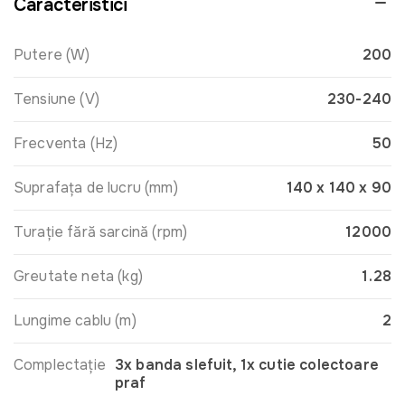
Caracteristici
Putere (W)
200
Tensiune (V)
230-240
Frecventa (Hz)
50
Suprafața de lucru (mm)
140 x 140 x 90
Turație fără sarcină (rpm)
12000
Greutate neta (kg)
1.28
Lungime cablu (m)
2
Complectație
3x banda slefuit, 1x cutie colectoare
praf