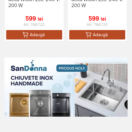
200 W
200 W
690 lei
599
599
lei
lei
Art:
788720
Art:
788720
Ochelari protectie transparenti
Adaugă
Adaugă
Micul Fermier
Art:
GF-0328
15 lei