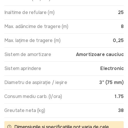
Inaltime de refulare (m)
25
Max. adâncime de tragere (m)
8
Max. lațime de tragere (m)
0,25
Sistem de amortizare
Amortizoare cauciuc
Sistem aprindere
Electronic
Diametru de aspirație / ieșire
3" (75 mm)
Consum mediu carb. (l/ora)
1.75
Greutate neta (kg)
38
Dimensiunile și specificațiile pot varia de cele