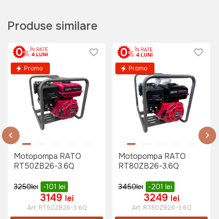
Art:
050940
Produse similare
125 lei
Promo
Promo
Motopompa RATO
Motopompa RATO
RT50ZB26-3.6Q
RT80ZB26-3.6Q
3250
lei
-101
lei
3450
lei
-201
lei
3149
3249
lei
lei
Art:
RT50ZB26-3.6Q
Art:
RT80ZB26-3.6Q