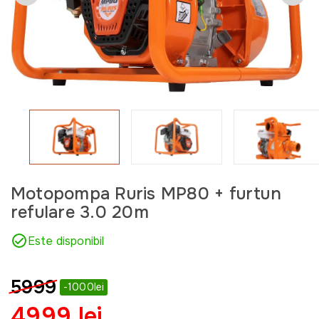
Motopompa Ruris MP80 + furtun
refulare 3.0 20m
Este disponibil
5999
-1000lei
4999 lei