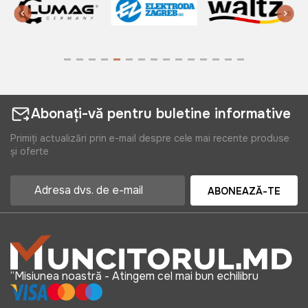
Abonați-vă pentru buletine informative
Primiți actualizări prin e-mail despre cele mai recente produse
și oferte
ABONEAZĂ-TE
“Misiunea noastră - Atingem cel mai bun echilibru