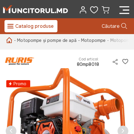
Catalog produse
Căutare
- Motopompe și pompe de apă
- Motopompe
- Motopompa 
Cod articol:
80mp8018
Promo