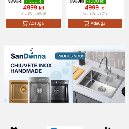
5999
lei
-1000
lei
5999
lei
-1000
lei
4999
4999
lei
lei
Art:
80mp8018
Art:
80mp8018
Adaugă
Adaugă