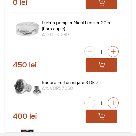
0 lei
Furtun pompier Micul Fermier 20m
(Fara cuple)
Art:
GF-0289
450 lei
Racord Furtun irigare 3 DKD
Art:
VOR57068
400 lei
Set schimbarea ulei Villager