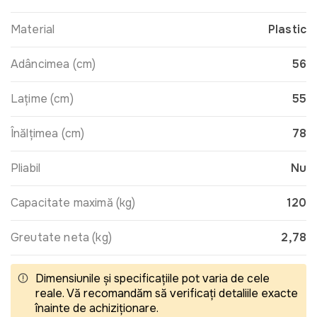
Material
Plastic
Adâncimea (cm)
56
Lațime (cm)
55
Înălțimea (cm)
78
Pliabil
Nu
Capacitate maximă (kg)
120
Greutate neta (kg)
2,78
Dimensiunile și specificațiile pot varia de cele
reale. Vă recomandăm să verificați detaliile exacte
înainte de achiziționare.