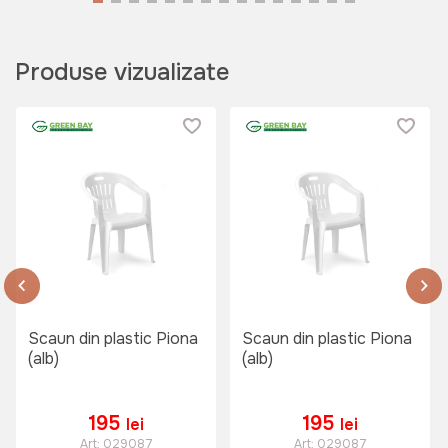
1699 lei
Produse vizualizate
999 lei
Pinza de umbra patrata JUMI (bej)
3.6x3.6m
Art:
OM-631410
949 lei
Scaun din plastic Piona
Scaun din plastic Piona
Balansoar CORFU (Bej)
(alb)
(alb)
Art:
C1089B
195
195
lei
lei
Art:
029087
Art:
029087