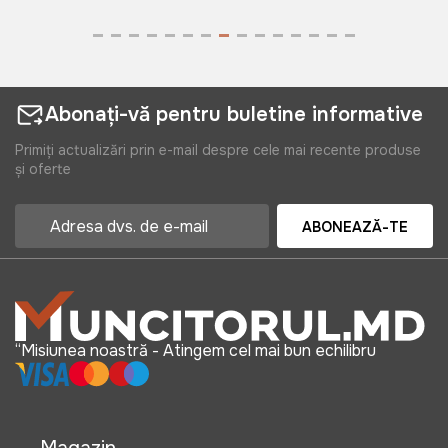
Balansoar RODOS (bej)
Art:
C1006B
Abonați-vă pentru buletine informative
Primiți actualizări prin e-mail despre cele mai recente produse
1595 lei
și oferte
ABONEAZĂ-TE
“Misiunea noastră - Atingem cel mai bun echilibru