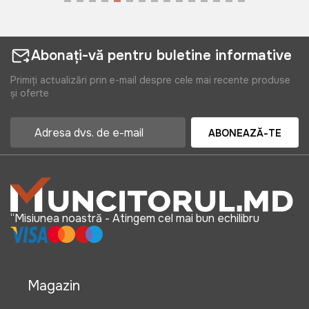
Abonați-vă pentru buletine informative
Primiți actualizări prin e-mail despre cele mai recente produse
și oferte
ABONEAZĂ-TE
“Misiunea noastră - Atingem cel mai bun echilibru
Magazin