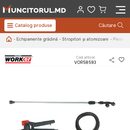
Catalog produse
Căutare
- Echipamente grădină
- Stropitori și atomizoare
- Piese de
Cod articol:
VOR58593