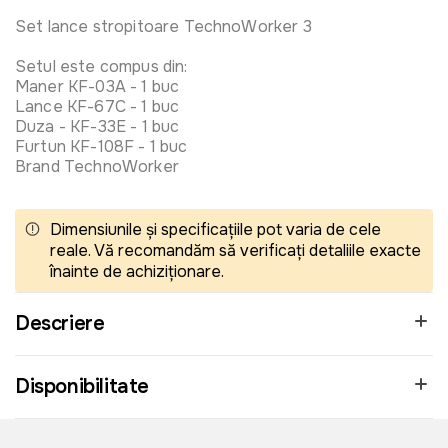
Set lance stropitoare TechnoWorker 3
Setul este compus din:
Maner KF-03A - 1 buc
Lance KF-67C - 1 buc
Duza - KF-33E - 1 buc
Furtun KF-108F - 1 buc
Brand TechnoWorker
Dimensiunile și specificațiile pot varia de cele
reale. Vă recomandăm să verificați detaliile exacte
înainte de achiziționare.
Descriere
Disponibilitate