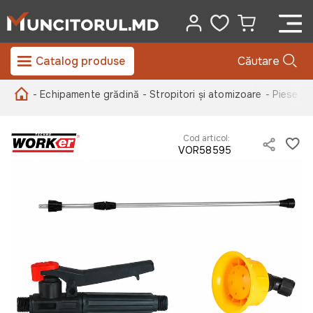
Catalog produse
Căutare
- Echipamente grădină
- Stropitori și atomizoare
- Piese de
Cod articol:
VOR58595