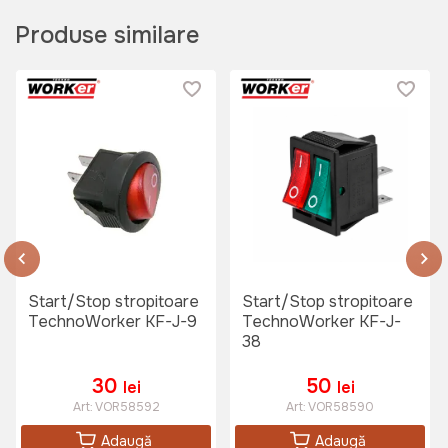
Produse similare
Start/Stop stropitoare
Start/Stop stropitoare
TechnoWorker KF-J-9
TechnoWorker KF-J-
38
30
50
lei
lei
Art:
VOR58592
Art:
VOR58590
Adaugă
Adaugă