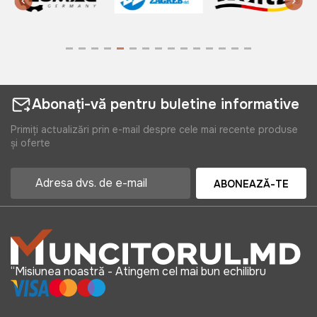
Abonați-vă pentru buletine informative
Primiți actualizări prin e-mail despre cele mai recente produse
și oferte
ABONEAZĂ-TE
“Misiunea noastră - Atingem cel mai bun echilibru