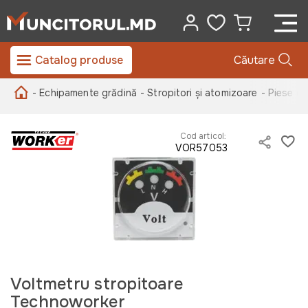
Catalog produse
Căutare
- Echipamente grădină
- Stropitori și atomizoare
- Piese de
Cod articol:
VOR57053
Voltmetru stropitoare
Technoworker