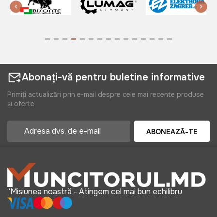
Abonați-vă pentru buletine informative
Primiți actualizări prin e-mail despre cele mai recente produse
și oferte
ABONEAZĂ-TE
“Misiunea noastră - Atingem cel mai bun echilibru