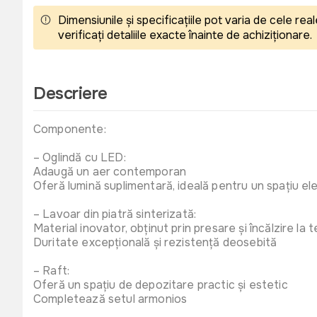
Dimensiunile și specificațiile pot varia de cele r
verificați detaliile exacte înainte de achiziționare.
Descriere
Componente:
– Oglindă cu LED:
Adaugă un aer contemporan
Oferă lumină suplimentară, ideală pentru un spațiu ele
– Lavoar din piatră sinterizată:
Material inovator, obținut prin presare și încălzire la
Duritate excepțională și rezistență deosebită
– Raft:
Oferă un spațiu de depozitare practic și estetic
Completează setul armonios