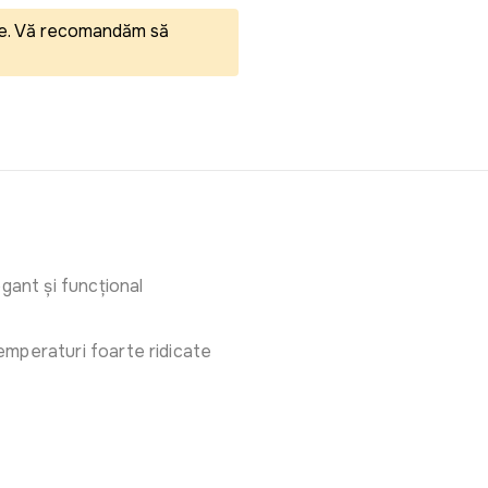
eale. Vă recomandăm să
gant și funcțional
 temperaturi foarte ridicate