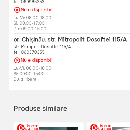
tel. 069985353
Nu e disponibil
Lu-Vi: 08:00-18:00
Sî: 08:00-17:00
Du: 09:00-15:00
or. Chișinău, str. Mitropolit Dosoftei 115/A
str. Mitropolit Dosoftei 115/A
tel. 060378355
Nu e disponibil
Lu-Vi: 08:00-18:00
Sî: 09:00-15:00
Du: zi libera
or. Orhei , str. Unirii 49 B
str. Unirii 49 B
tel. 060311173
Produse similare
Nu e disponibil
Lu-Vi: 08:00-18:00
Sî: 08:00-17:00
Du: 08:00-15:00