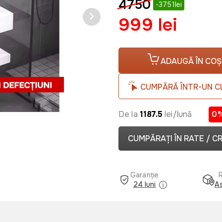
4750
-3751lei
999 lei
ADAUGĂ ÎN COȘ
CUMPĂRĂ ÎNTR-UN C
De la
1187.5
lei/lună
0
CUMPĂRAȚI ÎN RATE / C
Garanție
24 luni
As