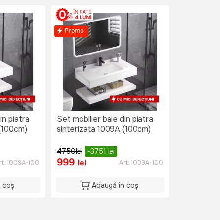
Promo
in piatra
Set mobilier baie din piatra
 (100cm)
sinterizata 1009A (100cm)
4750
lei
-3751
lei
999
lei
rt:
1009A-100
Art:
1009A-100
n coș
Adaugă în coș