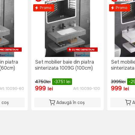
Promo
Promo
in piatra
Set mobilier baie din piatra
Set mobilie
 (60cm)
sinterizata 1009G (100cm)
sinterizat
4750
lei
-3751
lei
3995
lei
-2
999
999
lei
lei
Art:
1009G-60
Art:
1009G-100
n coș
Adaugă în coș
A