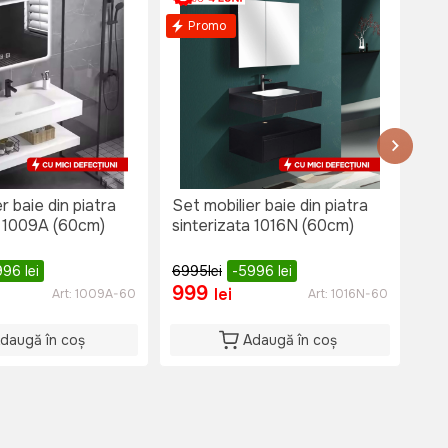
Promo
P
r baie din piatra
Set mobilier baie din piatra
Set
a 1009A (60cm)
sinterizata 1016N (60cm)
sin
996
lei
6995
lei
-5996
lei
79
999
9
lei
Art:
1009A-60
Art:
1016N-60
daugă în coș
Adaugă în coș