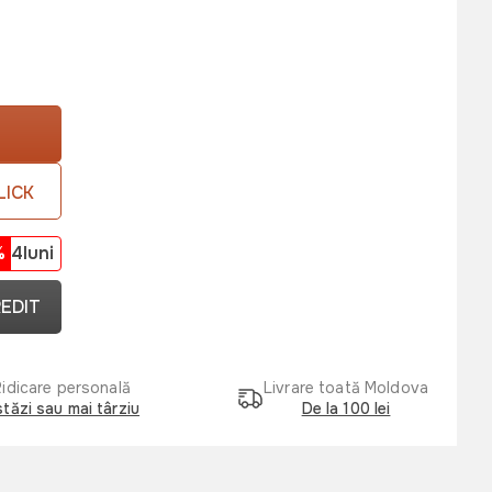
LICK
%
4luni
REDIT
Ridicare personală
Livrare toată Moldova
tăzi sau mai târziu
De la 100 lei