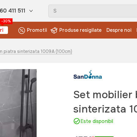
60 411 511
-30%
ri
Promotii
Produse resigilate
Despre noi
din piatra sinterizata 1009A (100cm)
Set mobilier 
sinterizata 
Este disponibil