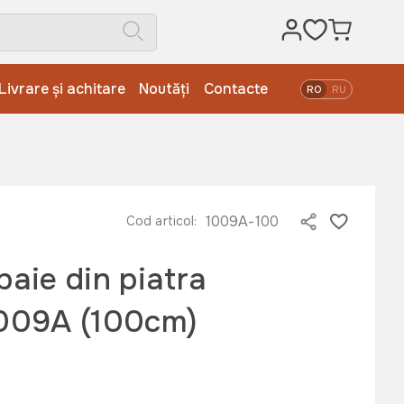
Livrare și achitare
Noutăți
Contacte
RO
RU
1009A-100
Cod articol:
baie din piatra
1009A (100cm)