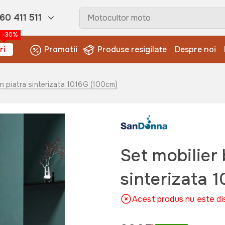
60 411 511
-30%
ri
Promotii
Produse resigilate
Despre noi
din piatra sinterizata 1016G (100cm)
Set mobilier 
sinterizata 
Acest produs nu este di