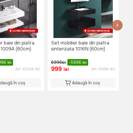
r baie din piatra
Set mobilier baie din piatra
Set
a 1009A (60cm)
sinterizata 1016N (60cm)
sin
996
lei
6995
lei
-5996
lei
79
999
9
lei
Art:
1009A-60
Art:
1016N-60
daugă în coș
Adaugă în coș