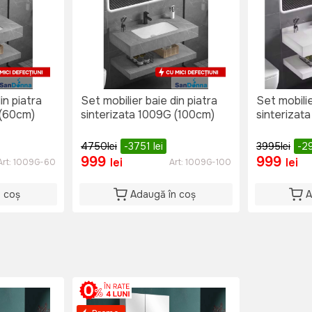
in piatra
Set mobilier baie din piatra
Set mobilie
 (60cm)
sinterizata 1009G (100cm)
sinterizat
4750
lei
-3751
lei
3995
lei
-2
999
999
lei
lei
Art:
1009G-60
Art:
1009G-100
n coș
Adaugă în coș
A