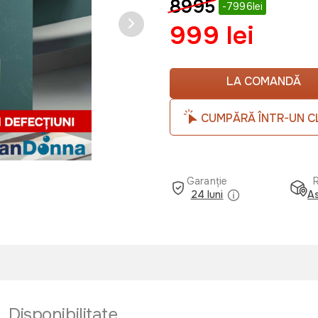
8995
-7996lei
999 lei
LA COMANDĂ
CUMPĂRĂ ÎNTR-UN C
Garanție
24 luni
As
Disponibilitate