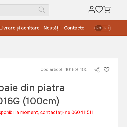
Livrare și achitare
Noutăți
Contacte
RO
RU
1016G-100
Cod articol:
baie din piatra
1016G (100cm)
sponibil la moment, contactați-ne 060411511