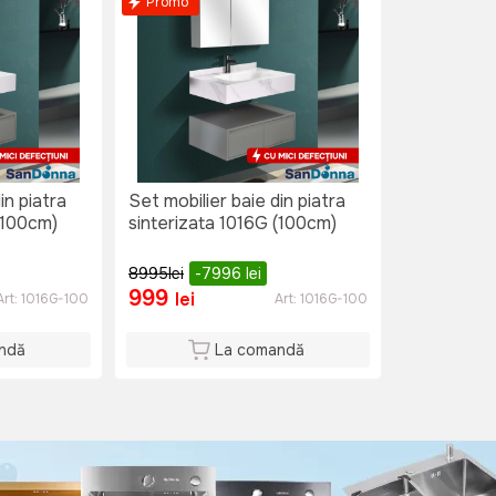
Promo
in piatra
Set mobilier baie din piatra
(100cm)
sinterizata 1016G (100cm)
8995
lei
-7996
lei
999
lei
Art:
1016G-100
Art:
1016G-100
ndă
La comandă