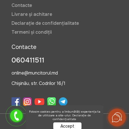
Contacte
Livrare și achitare
Declarație de confidențialitate
Termeni și condiții
Contacte
060411511
online@muncitorul.md
Chișinău, str. Codrilor 16/1
Folosim cookies pentru a îmbunătăți experiența ta
de utilizare a site-ului.
Declarație de
confidențialitate
©2026 OlisGrup SRL
Accept