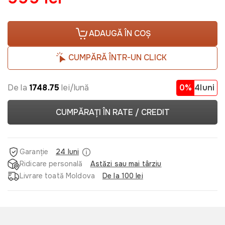
ADAUGĂ ÎN COȘ
CUMPĂRĂ ÎNTR-UN CLICK
De la
1748.75
lei/lună
0%
4luni
CUMPĂRAȚI ÎN RATE / CREDIT
Garanție
24 luni
Ridicare personală
Astăzi sau mai târziu
Livrare toată Moldova
De la 100 lei