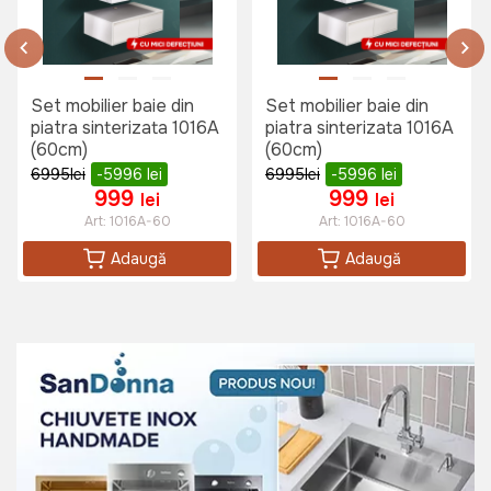
Set mobilier baie din
Set mobilier baie din
piatra sinterizata 1016A
piatra sinterizata 1016A
(60cm)
(60cm)
6995
lei
-5996
lei
6995
lei
-5996
lei
999
999
lei
lei
Art:
1016A-60
Art:
1016A-60
Adaugă
Adaugă