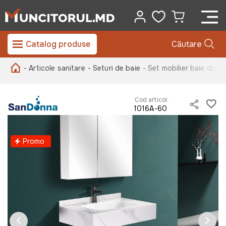
Catalog produse
Căutare
- Articole sanitare
- Seturi de baie
- Set mobilier baie din 
Cod articol:
1016A-60
Promo