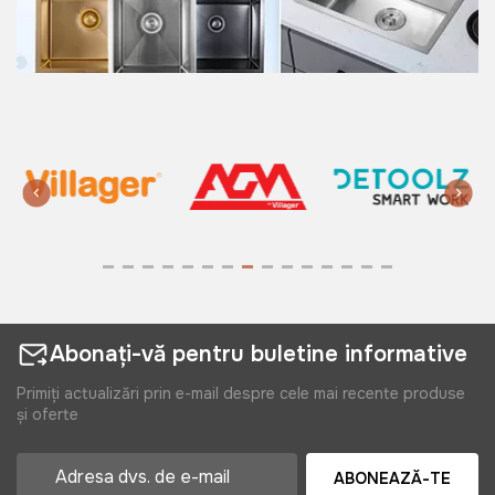
Abonați-vă pentru buletine informative
Primiți actualizări prin e-mail despre cele mai recente produse
și oferte
ABONEAZĂ-TE