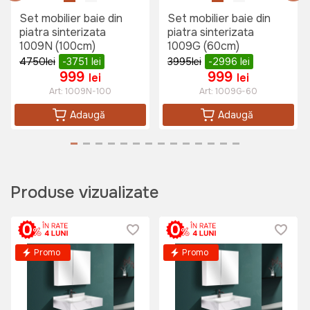
Set mobilier baie din
Set mobilier baie din
piatra sinterizata
piatra sinterizata
1009N (100cm)
1009G (60cm)
4750
lei
-3751
lei
3995
lei
-2996
lei
999
999
lei
lei
Art:
1009N-100
Art:
1009G-60
Adaugă
Adaugă
Produse vizualizate
Promo
Promo