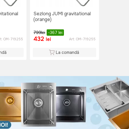
itational
Sezlong JUMI gravitational
(orange)
799
lei
-367
lei
432
lei
t:
OM-719255
Art:
OM-719255
ndă
La comandă