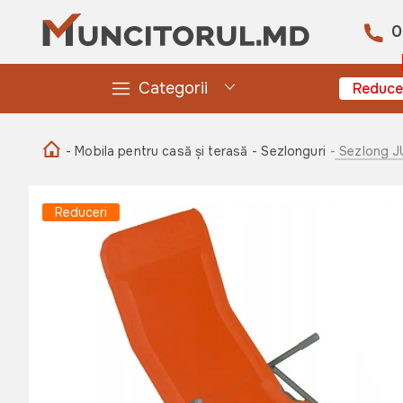
0
Categorii
Reduce
- Mobila pentru casă și terasă
- Sezlonguri
- Sezlong J
Reduceri