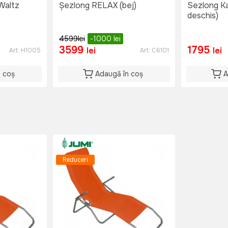
Waltz
Șezlong RELAX (bej)
Sezlong Kat
deschis)
4599
lei
-1000
lei
3599
1795
lei
lei
Art:
H1005
Art:
C6101
n coș
Adaugă în coș
A
Reduceri