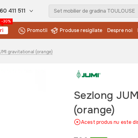
60 411 511
-30%
ri
Promotii
Produse resigilate
Despre noi
UMI gravitational (orange)
Sezlong JUMI
(orange)
Acest produs nu este di