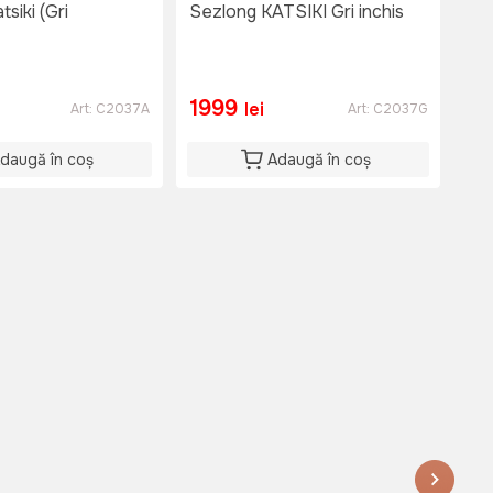
siki (Gri
Sezlong KATSIKI Gri inchis
Șe
1999
1
lei
Art:
C2037A
Art:
C2037G
daugă în coș
Adaugă în coș