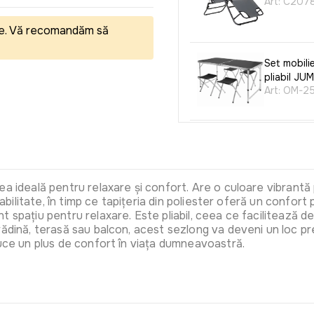
Art:
C207
eale. Vă recomandăm să
Set mobili
pliabil JUM
Art:
OM-25
Masa de g
(Alb)
Art:
0307
a ideală pentru relaxare și confort. Are o culoare vibrantă 
tabilitate, în timp ce tapițeria din poliester oferă un confort 
 spațiu pentru relaxare. Este pliabil, ceea ce facilitează dep
Umbrela J
rădină, terasă sau balcon, acest sezlong va deveni un loc p
(tropical)
duce un plus de confort în viața dumneavoastră.
Art:
OM-43
Umbrelă d