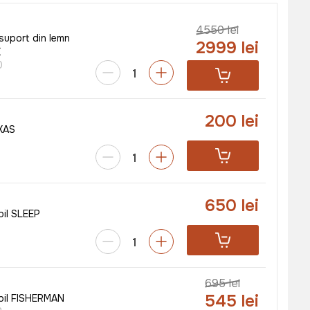
4550 lei
suport din lemn
2999 lei
K
0
200 lei
XAS
650 lei
bil SLEEP
695 lei
545 lei
abil FISHERMAN