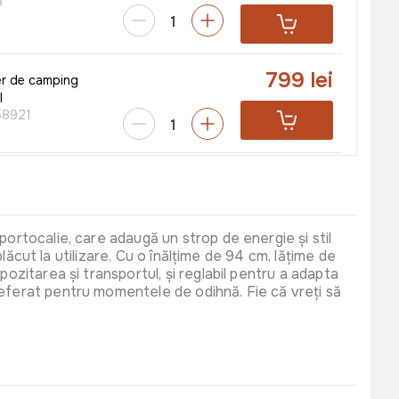
8
799 lei
er de camping
I
8921
520 lei
radina Faretto
59
portocalie, care adaugă un strop de energie și stil
plăcut la utilizare. Cu o înălțime de 94 cm, lățime de
385 lei
ozitarea și transportul, și reglabil pentru a adapta
UMI 200 cm
referat pentru momentele de odihnă. Fie că vreți să
220 lei
3861
885 lei
e gradină MURCIA