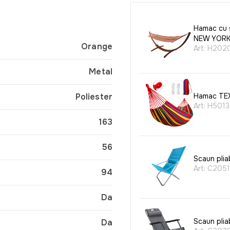
Hamac cu 
NEW YOR
Orange
Art:
H202
Metal
Poliester
Hamac TE
Art:
H5013
163
56
Scaun plia
Art:
C2051
94
Da
Scaun pli
Da