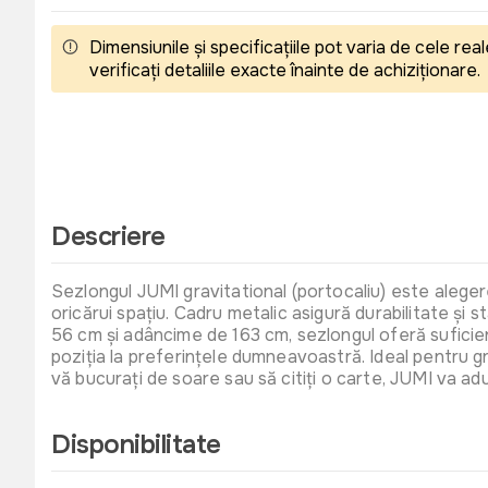
Dimensiunile și specificațiile pot varia de cele r
verificați detaliile exacte înainte de achiziționare.
Descriere
Sezlongul JUMI gravitational (portocaliu) este alegere
oricărui spațiu. Cadru metalic asigură durabilitate și s
56 cm și adâncime de 163 cm, sezlongul oferă suficient
poziția la preferințele dumneavoastră. Ideal pentru g
vă bucurați de soare sau să citiți o carte, JUMI va a
Disponibilitate