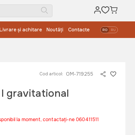
Livrare și achitare
Noutăți
Contacte
RO
RU
OM-719255
Cod articol:
 gravitational
sponibil la moment, contactați-ne 060411511