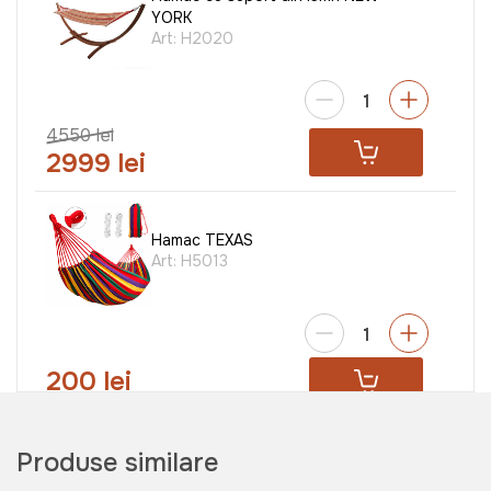
YORK
Art:
H2020
4550 lei
2999 lei
Hamac TEXAS
Art:
H5013
200 lei
Produse similare
Scaun pliabil FISHERMAN
Art:
C2078