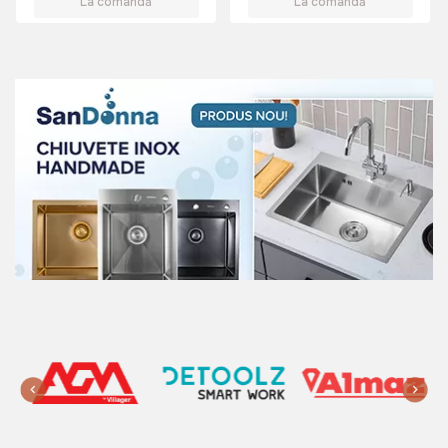
La comandă
La comandă
885 lei
Umbrela de plaja JUMI 200 cm
(ZEBRA)
Art:
OM-433854
385 lei
220 lei