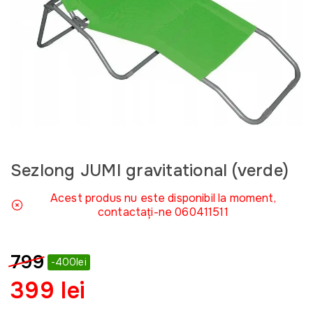
Sezlong JUMI gravitational (verde)
Acest produs nu este disponibil la moment,
contactați-ne 060411511
799
-400lei
399 lei