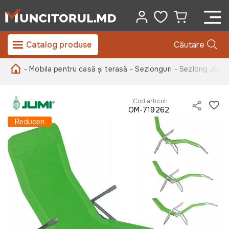
Catalog produse
Căutare
- Mobila pentru casă și terasă
- Sezlonguri
- Sezlong JUMI 
Cod articol:
OM-719262
Reduceri