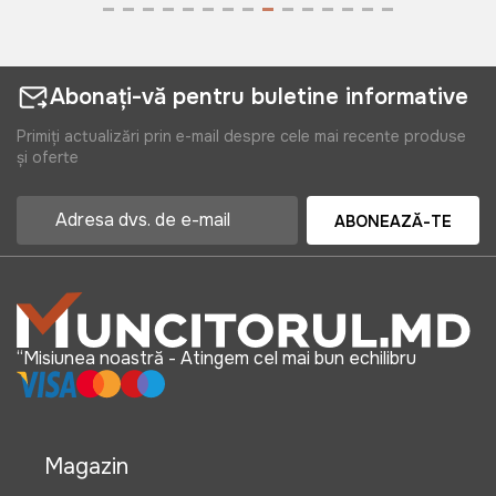
Abonați-vă pentru buletine informative
Primiți actualizări prin e-mail despre cele mai recente produse
și oferte
ABONEAZĂ-TE
“Misiunea noastră - Atingem cel mai bun echilibru
Magazin