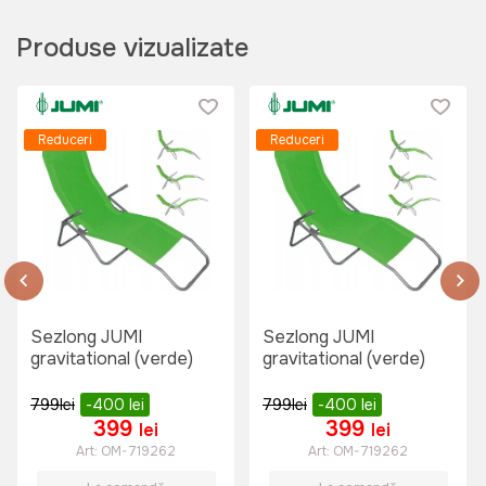
Produse vizualizate
520 lei
Umbrela JUMI 200 cm (tropical)
Reduceri
Reduceri
Art:
OM-433861
385 lei
220 lei
Sezlong JUMI
Sezlong JUMI
Umbrelă de gradină MURCIA
gravitational (verde)
gravitational (verde)
(albastră)
Art:
U0008
799
lei
-400
lei
799
lei
-400
lei
399
399
lei
lei
Art:
OM-719262
Art:
OM-719262