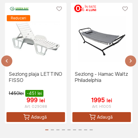
Reduceri
695 lei
545 lei
Set mobilier de camping pliabil
JUMI
Art:
OM-258921
Sezlong plaja LETTINO
Sezlong - Hamac Waltz
FISSO
Philadelphia
799 lei
1450
lei
-451
lei
999
1995
lei
lei
Art:
029088
Art:
H1005
Masa de gradina Faretto (Alb)
Adaugă
Adaugă
Art:
030759