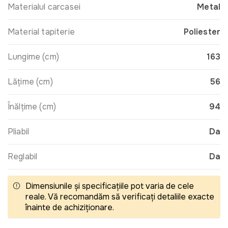
Materialul carcasei
Metal
Material tapiterie
Poliester
Lungime (cm)
163
Lățime (cm)
56
Înălțime (cm)
94
Pliabil
Da
Reglabil
Da
Dimensiunile și specificațiile pot varia de cele
reale. Vă recomandăm să verificați detaliile exacte
înainte de achiziționare.