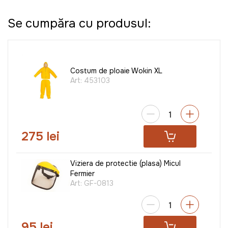
Se cumpăra cu produsul:
Costum de ploaie Wokin XL
Art:
453103
275 lei
Viziera de protectie (plasa) Micul
Fermier
Art:
GF-0813
95 lei