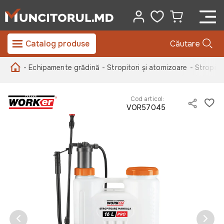
Catalog produse
Căutare
- Echipamente grădină
- Stropitori și atomizoare
- Stropito
Cod articol:
VOR57045