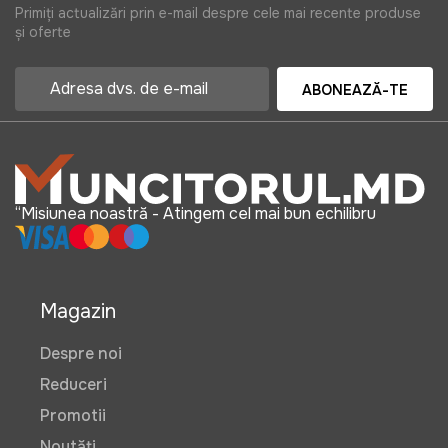
Primiți actualizări prin e-mail despre cele mai recente produse
și oferte
ABONEAZĂ-TE
“Misiunea noastră - Atingem cel mai bun echilibru
Magazin
Despre noi
Reduceri
Promotii
Noutăți