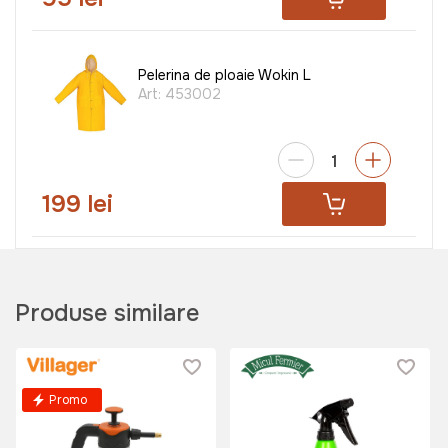
Pelerina de ploaie Wokin L
Art:
453002
199 lei
Masca dubla de protectie TATTA
TT-MP
Produse similare
Art:
TT-MP
Promo
169 lei