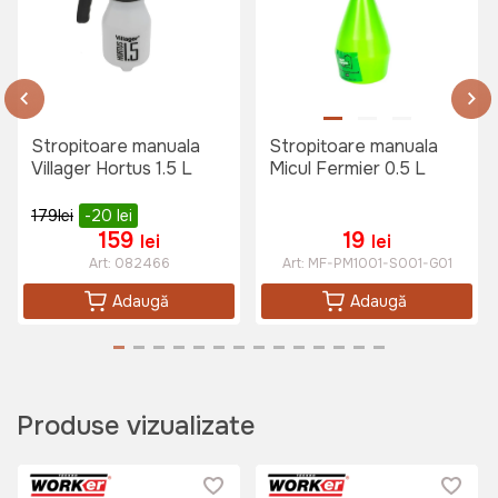
Stropitoare manuala
Stropitoare manuala
Villager Hortus 1.5 L
Micul Fermier 0.5 L
179
lei
-20
lei
159
19
lei
lei
Art:
082466
Art:
MF-PM1001-S001-G01
Adaugă
Adaugă
Produse vizualizate