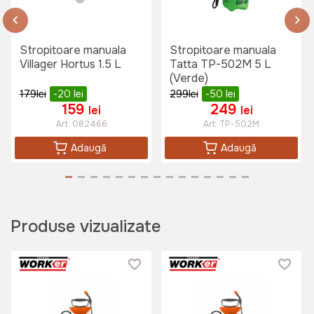
Stropitoare manuala
Stropitoare manuala
Villager Hortus 1.5 L
Tatta TP-502M 5 L
(Verde)
179
lei
-20
lei
299
lei
-50
lei
159
249
lei
lei
Art:
082466
Art:
TP-502M
Adaugă
Adaugă
Produse vizualizate