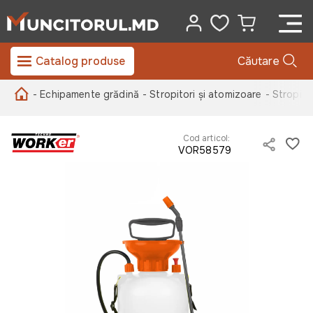
Catalog produse
Căutare
- Echipamente grădină
- Stropitori și atomizoare
- Stropito
Cod articol:
VOR58579