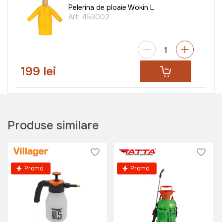
Pelerina de ploaie Wokin L
Art:
453002
199 lei
Masca dubla de protectie TATTA
TT-MP
Produse similare
Art:
TT-MP
Promo
Promo
169 lei