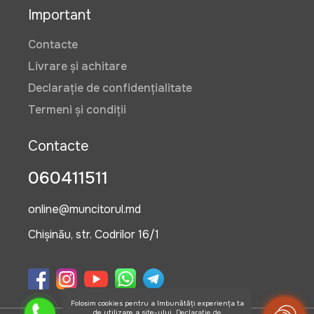
Important
Contacte
Livrare și achitare
Declarație de confidențialitate
Termeni și condiții
Contacte
060411511
online@muncitorul.md
Chișinău, str. Codrilor 16/1
Folosim cookies pentru a îmbunătăți experiența ta
de utilizare a site-ului.
Declarație de