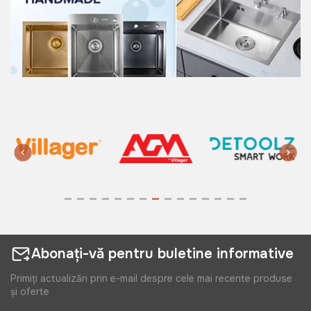
Abonați-vă pentru buletine informative
Primiți actualizări prin e-mail despre cele mai recente produse
și oferte