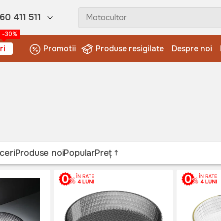
60 411 511
-30%
ri
Promotii
Produse resigilate
Despre noi
ceri
Produse noi
Popular
Preț