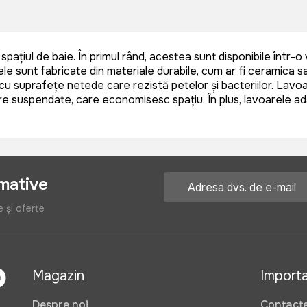
iul de baie. În primul rând, acestea sunt disponibile într-o va
e sunt fabricate din materiale durabile, cum ar fi ceramica sau 
, cu suprafețe netede care rezistă petelor și bacteriilor. Lav
suspendate, care economisesc spațiu. În plus, lavoarele ada
rmative
e și oferte
Magazin
Import
Despre noi
Contact