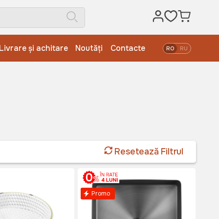
Livrare și achitare
Noutăți
Contacte
RO
RU
Resetează Filtrul
Promo