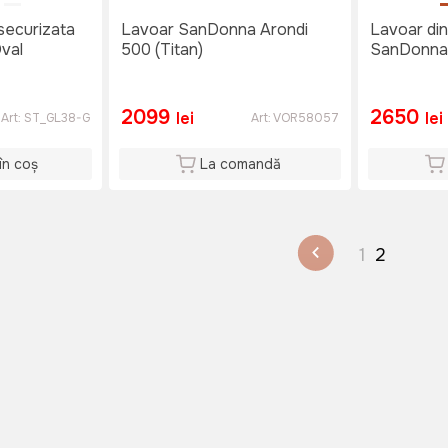
 securizata
Lavoar SanDonna Arondi
Lavoar din
val
500 (Titan)
SanDonna 
2099
2650
lei
lei
Art:
ST_GL38-G
Art:
VOR58057
în coș
La comandă
1
2