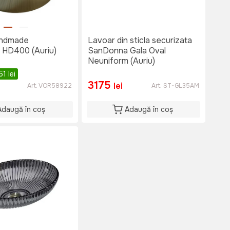
andmade
Lavoar din sticla securizata
HD400 (Auriu)
SanDonna Gala Oval
Neuniform (Auriu)
51
lei
3175
lei
Art:
VOR58922
Art:
ST-GL35AM
Adaugă în coș
Adaugă în coș