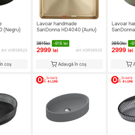
e
Lavoar handmade
Lavoar h
 (Negru)
SanDonna HD4040 (Auriu)
SanDonna 
3815
lei
-816
lei
3850
lei
-8
2999
2999
lei
lei
Art:
VOR58923
Art:
VOR58925
în coș
Adaugă în coș