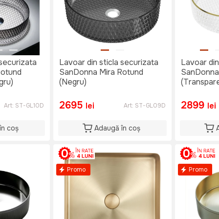
 securizata
Lavoar din sticla securizata
Lavoar din
Rotund
SanDonna Mira Rotund
SanDonna 
gru)
(Negru)
(Transpare
2695
2899
lei
lei
Art:
ST-GL10D
Art:
ST-GL09D
în coș
Adaugă în coș
Promo
Promo