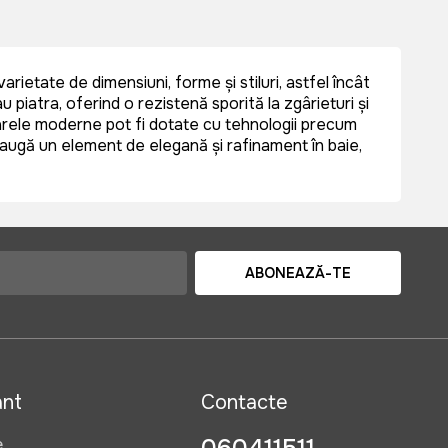
rietate de dimensiuni, forme și stiluri, astfel încât
piatra, oferind o rezistență sporită la zgârieturi și
oarele moderne pot fi dotate cu tehnologii precum
ugă un element de eleganță și rafinament în baie,
ABONEAZĂ-TE
ant
Contacte
e