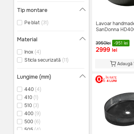
Tip montare
Pe blat
(31)
Lavoar handmad
SanDonna HD400
Material
3950
lei
-951
lei
2999
lei
Inox
(4)
Sticla securizată
(11)
Adaugă 
Lungime (mm)
440
(4)
410
(1)
510
(3)
400
(9)
500
(6)
505
(4)