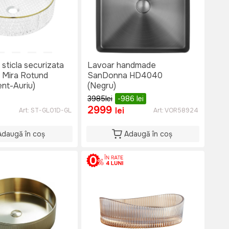
 sticla securizata
Lavoar handmade
Mira Rotund
SanDonna HD4040
nt-Auriu)
(Negru)
3985
lei
-986
lei
2999
lei
Art:
ST-GL01D-GL
Art:
VOR58924
Adaugă în coș
Adaugă în coș