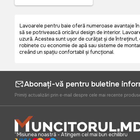
135
(4)
Lavoarele pentru baie oferă numeroase avantaje în spaț
să se potrivească oricărui design de interior. Lavoarel
uzură. Acestea sunt ușor de curățat și de întreținut
robinete cu economie de apă sau sisteme de montare 
creând un spațiu confortabil și funcțional.
Abonați-vă pentru buletine info
Primiți actualizări prin e-mail despre cele mai recente produs
“Misiunea noastră - Atingem cel mai bun echilibru