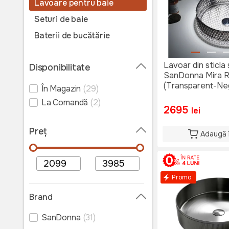
Lavoare pentru baie
Seturi de baie
Baterii de bucătărie
Baterii din inox
Lavoar din sticla
Disponibilitate
Robinete electrice
SanDonna Mira 
Set chiuveta de bucătărie +
(Transparent-Ne
În Magazin
(29)
baterie
La Comandă
(2)
Ventilator baie
2695
lei
Accesorii chiuvete de
Preț
bucătărie
Adaugă 
Promo
Brand
SanDonna
(31)