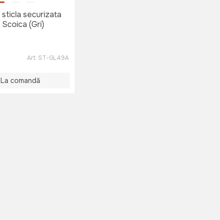
 sticla securizata
Scoica (Gri)
Art:
ST-GL49A
La comandă