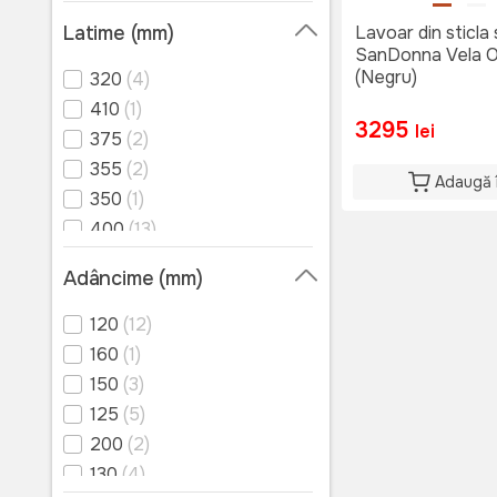
600
(4)
Latime (mm)
Lavoar din sticla
SanDonna Vela O
(Negru)
320
(4)
410
(1)
3295
lei
375
(2)
355
(2)
Adaugă 
350
(1)
400
(13)
440
(4)
Adâncime (mm)
500
(4)
120
(12)
160
(1)
150
(3)
125
(5)
200
(2)
130
(4)