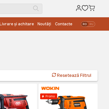
Livrare și achitare
Noutăți
Contacte
RO
RU
Resetează Filtrul
Promo