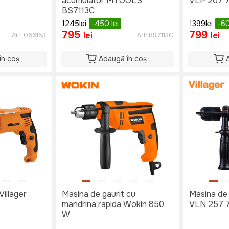
acumulator MTOOLS
VLP 207 
BS7113C
1245
lei
-450
lei
1399
lei
-6
795
799
lei
lei
Art:
066153
Art:
BS7113C
în coș
Adaugă în coș
Villager
Masina de gaurit cu
Masina de 
mandrina rapida Wokin 850
VLN 257 
W