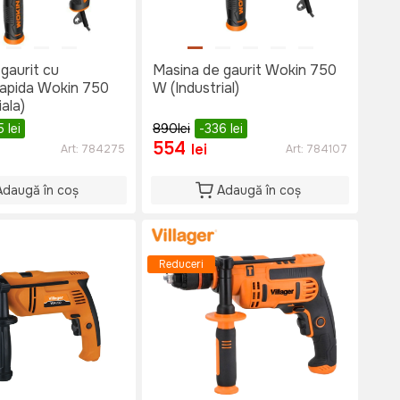
gaurit cu
Masina de gaurit Wokin 750
rapida Wokin 750
W (Industrial)
ala)
5
lei
890
lei
-336
lei
554
lei
Art:
784275
Art:
784107
Adaugă în coș
Adaugă în coș
Reduceri