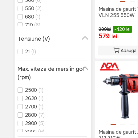
500
(6)
550
(2)
Masina de gaurit 
VLN 255 550W
680
(1)
710
(6)
999
lei
-420
lei
750
(3)
579
lei
Tensiune (V)
850
(3)
900
(1)
Adaugă 
21
(1)
1010
(1)
1050
(2)
Max. viteza de mers în gol
1200
(1)
(rpm)
1500
(1)
2500
(1)
2620
(1)
2700
(1)
2800
(7)
2900
(5)
3000
(9)
Masina de gaurit