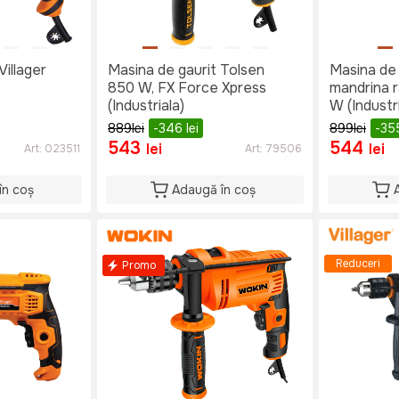
Villager
Masina de gaurit Tolsen
Masina de 
850 W, FX Force Xpress
mandrina 
(Industriala)
W (Industri
889
lei
-346
lei
899
lei
-35
543
544
lei
lei
Art:
023511
Art:
79506
în coș
Adaugă în coș
Reduceri
Promo