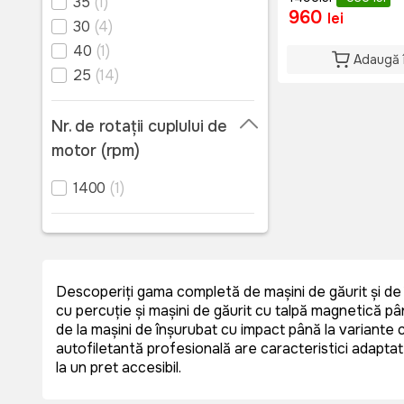
35
(1)
960
lei
30
(4)
40
(1)
Adaugă 
25
(14)
Nr. de rotații cuplului de
motor (rpm)
1400
(1)
Descoperiți gama completă de mașini de găurit și de î
cu percuție și mașini de găurit cu talpă magnetică pân
de la mașini de înșurubat cu impact până la variante 
autofiletantă profesională are caracteristici adaptat
la un pret accesibil.