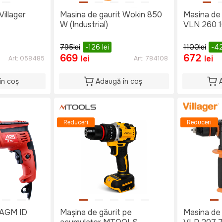
Villager
Masina de gaurit Wokin 850
Masina de 
W (Industrial)
VLN 260 
795
lei
-126
lei
1100
lei
-4
669
672
lei
lei
Art:
058485
Art:
784108
în coș
Adaugă în coș
Reduceri
Reduceri
 AGM ID
Mașina de găurit pe
Masina de 