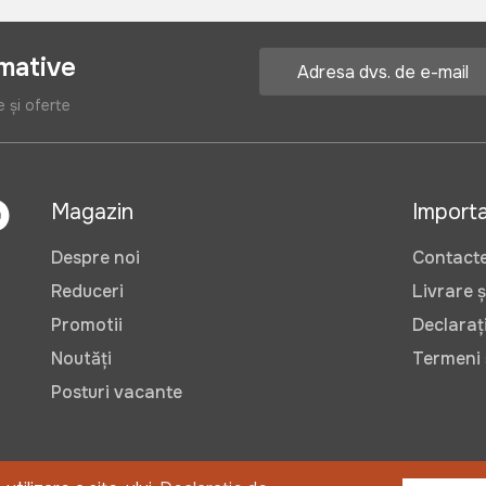
rmative
e și oferte
Magazin
Import
Despre noi
Contact
Reduceri
Livrare ș
Promotii
Declarați
Noutăți
Termeni ș
Posturi vacante