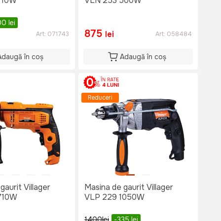
710W
VLN 253 500W
00
lei
875
lei
Art:
071743
Art:
058484
Adaugă în coș
Adaugă în coș
Reduceri
gaurit Villager
Masina de gaurit Villager
710W
VLP 229 1050W
1400
lei
-335
lei