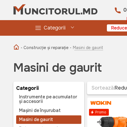
0
Categorii
Reduce
- Construcție și reparație -
Masini de gaurit
Masini de gaurit
Sortează:
Redu
Categorii
Instrumente pe acumulator
și accesorii
Mașini de înșurubat
Promo
Masini de gaurit