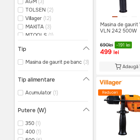
AGM
(3)
Genti pentru instrumente
TOLSEN
(2)
Burghii și carote
Villager
(12)
Masina de gaurit 
Discuri
MAKITA
(3)
VLN 242 500W
MTOOLS
(1)
Foi si banda pentru slefuit
690
lei
-191
lei
Accesorii pentru
Tip
499
instrumente electrice
lei
Piese de schimb pentru
Masina de gaurit pe banc
(3)
scule electrice
Adaugă 
Instrumente manuale
Tip alimentare
Acumulator
(1)
Reduceri
Putere (W)
350
(1)
400
(1)