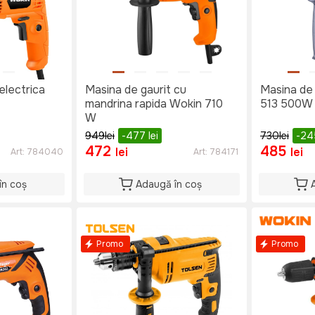
electrica
Masina de gaurit cu
Masina de
mandrina rapida Wokin 710
513 500W
W
949
lei
-477
lei
730
lei
-2
472
485
lei
lei
Art:
784040
Art:
784171
în coș
Adaugă în coș
Promo
Promo