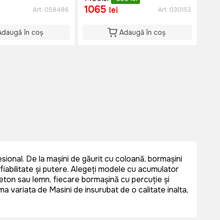
1065
lei
Art:
058486
Art:
030153
Adaugă în coș
Adaugă în coș
sional. De la mașini de găurit cu coloană, bormașini
 fiabilitate și putere. Alegeți modele cu acumulator
beton sau lemn, fiecare bormașină cu percuție și
a variata de Masini de insurubat de o calitate inalta,