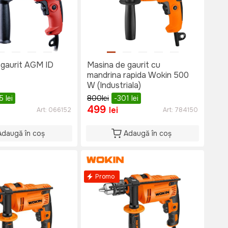
 gaurit AGM ID
Masina de gaurit cu
mandrina rapida Wokin 500
W (Industriala)
45
lei
800
lei
-301
lei
499
lei
Art:
066152
Art:
784150
Adaugă în coș
Adaugă în coș
Promo