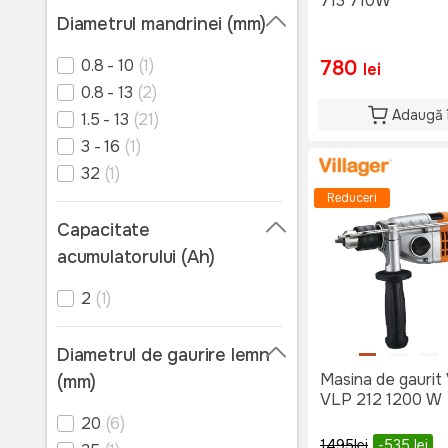
713 710W
3200
(3)
Diametrul mandrinei (mm)
3800
(1)
0.8 - 10
(1)
780
lei
0.8 - 13
(2)
Adaugă 
1.5 - 13
(21)
3 - 16
(1)
32
(1)
Reduceri
Capacitate
acumulatorului (Ah)
2
(1)
Diametrul de gaurire lemn
Masina de gaurit 
(mm)
VLP 212 1200 W
20
(6)
1495
lei
-535
lei