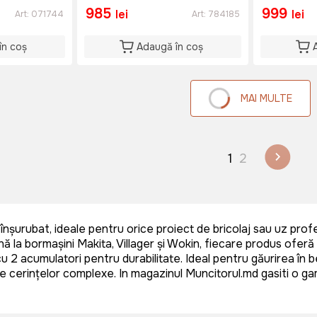
985
999
lei
lei
Art:
071744
Art:
784185
în coș
Adaugă în coș
MAI MULTE
1
2
nșurubat, ideale pentru orice proiect de bricolaj sau uz profe
ă la bormașini Makita, Villager și Wokin, fiecare produs oferă
cu 2 acumulatori pentru durabilitate. Ideal pentru găurirea în 
e cerințelor complexe. In magazinul Muncitorul.md gasiti o gam