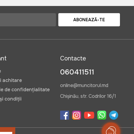
ABONEAZĂ-TE
ant
Contacte
060411511
e
i achitare
online@muncitorul.md
e de confidențialitate
Chișinău, str. Codrilor 16/1
i condiții