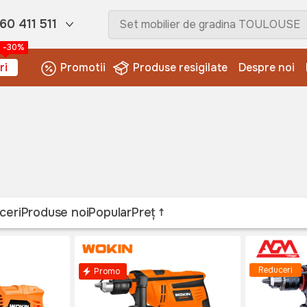
60 411 511
-30%
ri
Promotii
Produse resigilate
Despre noi
ceri
Produse noi
Popular
Preț
Reduceri
Promo