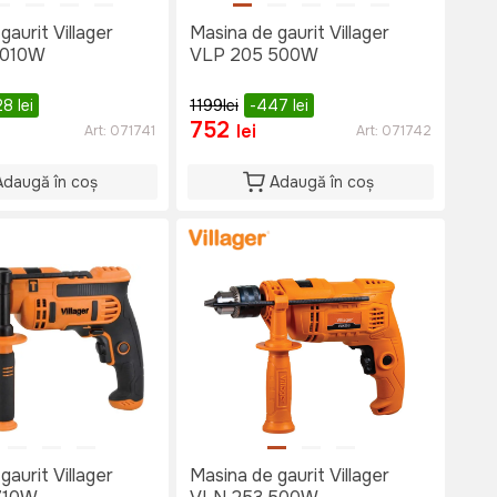
gaurit Villager
Masina de gaurit Villager
1010W
VLP 205 500W
28
lei
1199
lei
-447
lei
752
lei
Art:
071741
Art:
071742
Adaugă în coș
Adaugă în coș
gaurit Villager
Masina de gaurit Villager