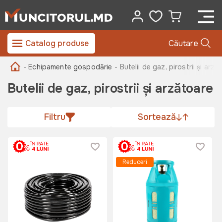
Catalog produse
Căutare
- Echipamente gospodărie -
Butelii de gaz, pirostrii și arză
Butelii de gaz, pirostrii și arzătoare
Filtru
Sortează
Reduceri