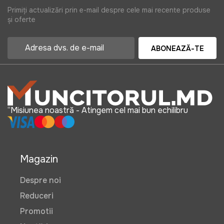
Primiți actualizări prin e-mail despre cele mai recente produse
și oferte
ABONEAZĂ-TE
“Misiunea noastră - Atingem cel mai bun echilibru
Magazin
Despre noi
Reduceri
Promotii