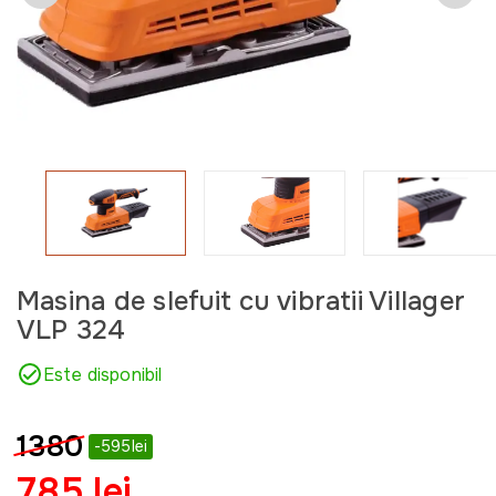
Masina de slefuit cu vibratii Villager
VLP 324
Este disponibil
1380
-595lei
785 lei