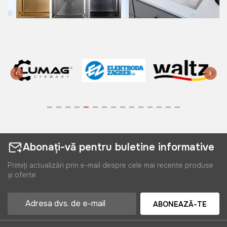
Abonați-vă pentru buletine informative
Primiți actualizări prin e-mail despre cele mai recente produse
și oferte
ABONEAZĂ-TE