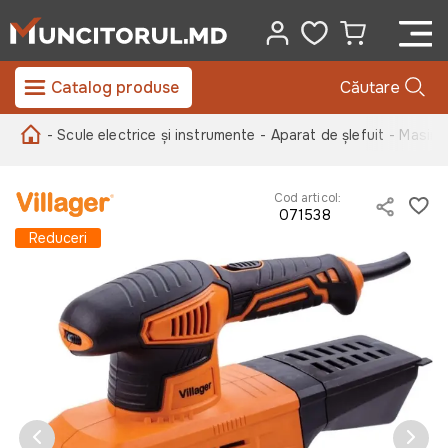
Catalog produse
Căutare
- Scule electrice și instrumente
- Aparat de șlefuit
- Masina 
Cod articol:
071538
Reduceri