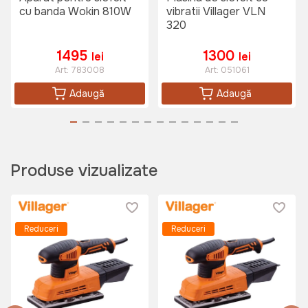
515 lei
cu banda Wokin 810W
vibratii Villager VLN
320
1495
1300
lei
lei
Combinezon de lucru Wokin XL
Art:
452605
Art:
783008
Art:
051061
Adaugă
Adaugă
690 lei
Produse vizualizate
Ochelari protectie transparenti
Micul Fermier
Art:
GF-0328
Reduceri
Reduceri
15 lei