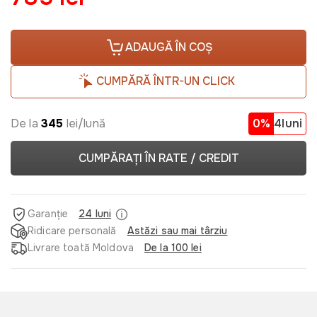
ADAUGĂ ÎN COȘ
CUMPĂRĂ ÎNTR-UN CLICK
De la
345
lei/lună
0%
4luni
CUMPĂRAȚI ÎN RATE / CREDIT
Garanție
24 luni
Ridicare personală
Astăzi sau mai târziu
Livrare toată Moldova
De la 100 lei