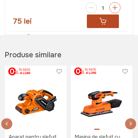
75 lei
Pantaloni de protectie VBT 17
Art:
046922
Produse similare
250 lei
Salopeta de lucru Wokin XL
Art:
452905
Aparat pentru slefuit
Masina de slefuit cu