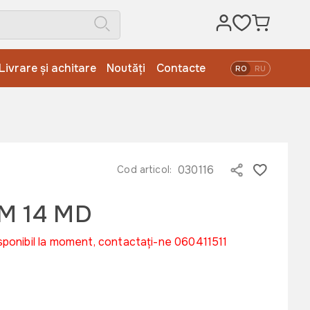
Livrare și achitare
Noutăți
Contacte
RO
RU
030116
Cod articol:
GM 14 MD
sponibil la moment, contactați-ne 060411511