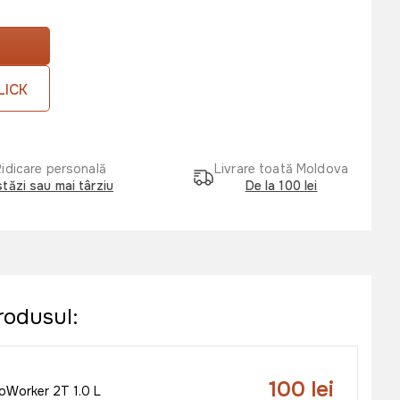
LICK
Ridicare personală
Livrare toată Moldova
tăzi sau mai târziu
De la 100 lei
rodusul:
100 lei
oWorker 2T 1.0 L