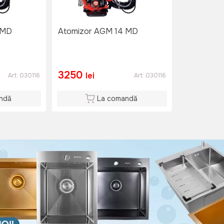
 MD
Atomizor AGM 14 MD
3250
lei
Art:
030116
Art:
030116
ndă
La comandă