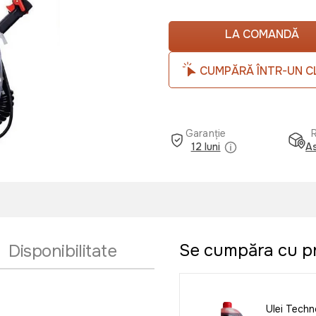
LA COMANDĂ
CUMPĂRĂ ÎNTR-UN C
Garanție
12 luni
As
Se cumpăra cu p
Disponibilitate
Ulei Techn