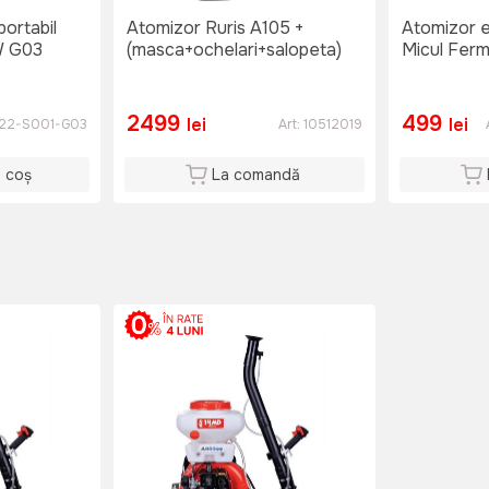
portabil
Atomizor Ruris A105 +
Atomizor el
W G03
(masca+ochelari+salopeta)
Micul Fer
2499
499
lei
lei
522-S001-G03
Art:
10512019
n coș
La comandă