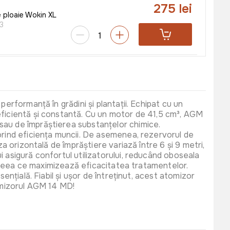
275 lei
 ploaie Wokin XL
3
125 lei
area ulei Villager
40
erformanță în grădini și plantații. Echipat cu un
 eficientă și constantă. Cu un motor de 41,5 cm³, AGM
sau de împrăștierea substanțelor chimice.
porind eficiența muncii. De asemenea, rezervorul de
a orizontală de împrăștiere variază între 6 și 9 metri,
i asigură confortul utilizatorului, reducând oboseala
e, ceea ce maximizează eficacitatea tratamentelor.
ențială. Fiabil și ușor de întreținut, acest atomizor
tomizorul AGM 14 MD!