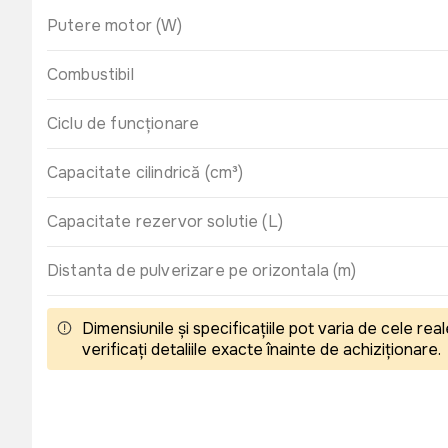
Putere motor (W)
Combustibil
Ciclu de funcționare
Capacitate cilindrică (cm³)
Capacitate rezervor solutie (L)
Distanta de pulverizare pe orizontala (m)
Dimensiunile și specificațiile pot varia de cele r
verificați detaliile exacte înainte de achiziționare.