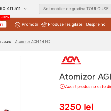
60 411 511
-30%
ri
Promotii
Produse resigilate
Despre noi
mizoare
- Atomizor AGM 14 MD
Atomizor A
Acest produs nu este di
3250 lei