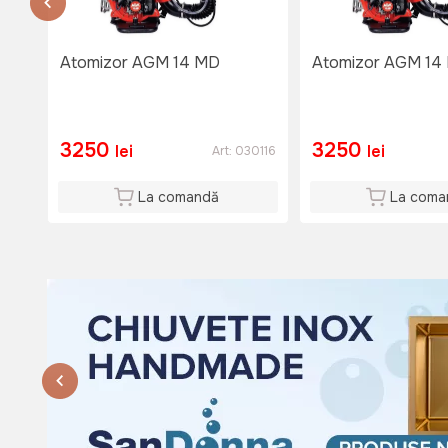
Nu e disponibil
Lu-Vi: 08:00-18:00
Si: 08:00 - 15:00
Atomizor AGM 14 MD
Atomizor AGM 14
Du: 08:00 - 15:00
3250
3250
lei
lei
Art:
030116
La comandă
La coma