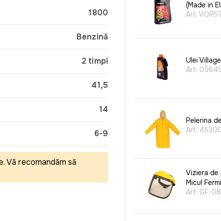
(Made in E
1800
Art:
VOR5
Benzină
2 timpi
Ulei Villag
Art:
0564
41,5
14
Pelerina d
Art:
4530
6-9
eale. Vă recomandăm să
Viziera de 
Micul Ferm
Art:
GF-08