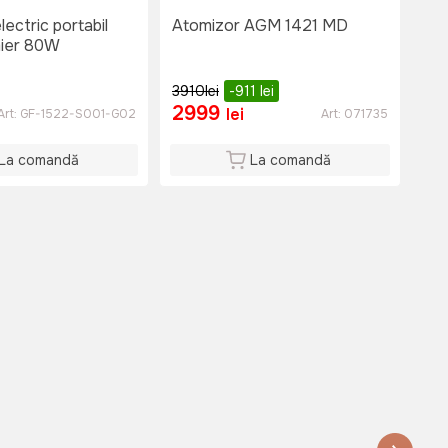
ectric portabil
Atomizor AGM 1421 MD
Ato
mier 80W
ech
pro
(c
3910
lei
-911
lei
54
2999
3
lei
Art:
GF-1522-S001-G02
Art:
071735
La comandă
La comandă