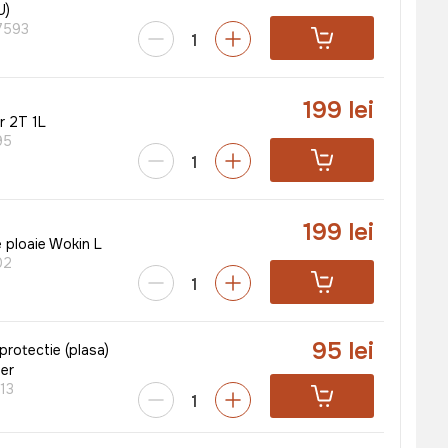
U)
7593
199 lei
er 2T 1L
95
199 lei
e ploaie Wokin L
02
95 lei
protectie (plasa)
ier
13