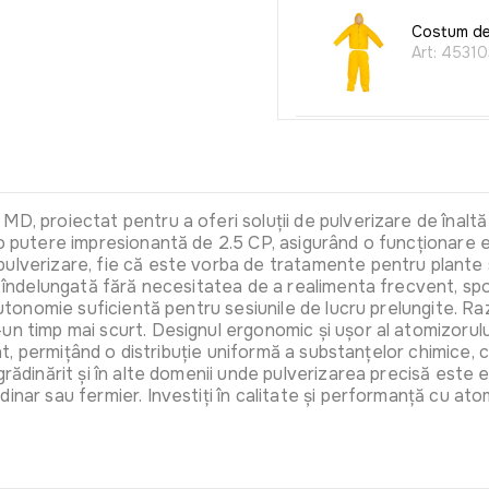
Costum de
Art:
45310
Set schimb
Art:
0509
D, proiectat pentru a oferi soluții de pulverizare de înaltă p
ă o putere impresionantă de 2.5 CP, asigurând o funcționare
pulverizare, fie că este vorba de tratamente pentru plante 
ea îndelungată fără necesitatea de a realimenta frecvent, s
autonomie suficientă pentru sesiunile de lucru prelungite. Raz
un timp mai scurt. Designul ergonomic și ușor al atomizorulu
cient, permițând o distribuție uniformă a substanțelor chimic
rădinărit și în alte domenii unde pulverizarea precisă este es
dinar sau fermier. Investiți în calitate și performanță cu a