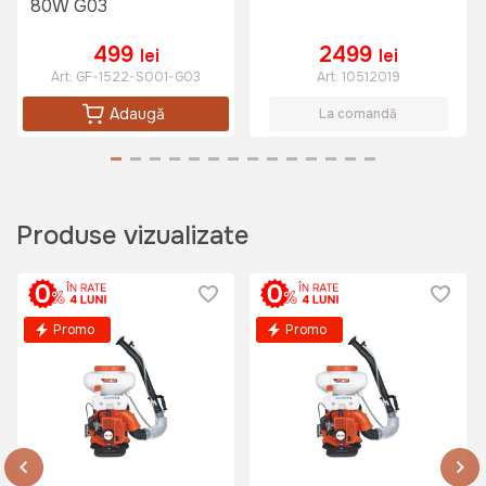
a)
80W G03
499
2499
Costum de ploaie Wokin XL
lei
lei
Art:
453103
Art:
GF-1522-S001-G03
Art:
10512019
Adaugă
La comandă
275 lei
Produse vizualizate
Promo
Promo