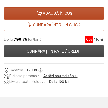
ADAUGĂ ÎN COȘ
CUMPĂRĂ ÎNTR-UN CLICK
De la
799.75
lei/lună
0%
4luni
CUMPĂRAȚI ÎN RATE / CREDIT
Garanție
12 luni
Ridicare personală
Astăzi sau mai târziu
Livrare toată Moldova
De la 100 lei