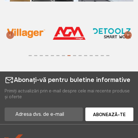
Abonați-vă pentru buletine informative
Primiți actualizări prin e-mail despre cele mai recente produse
și oferte
ABONEAZĂ-TE