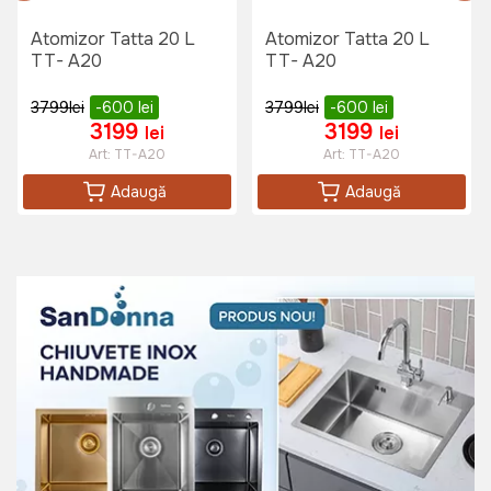
Atomizor Tatta 20 L
Atomizor Tatta 20 L
TT- A20
TT- A20
3799
lei
-600
lei
3799
lei
-600
lei
3199
3199
lei
lei
Art:
TT-A20
Art:
TT-A20
Adaugă
Adaugă