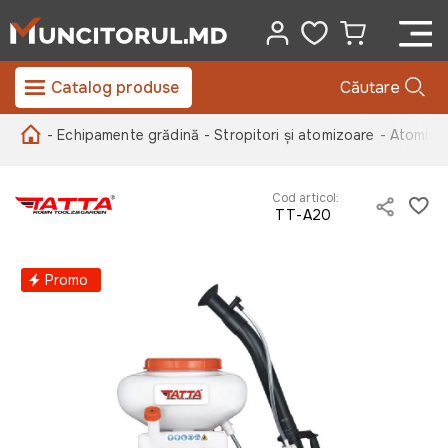
Catalog produse
Căutare
- Echipamente grădină
- Stropitori și atomizoare
- Atomizo
Cod articol:
TT-A20
Promo