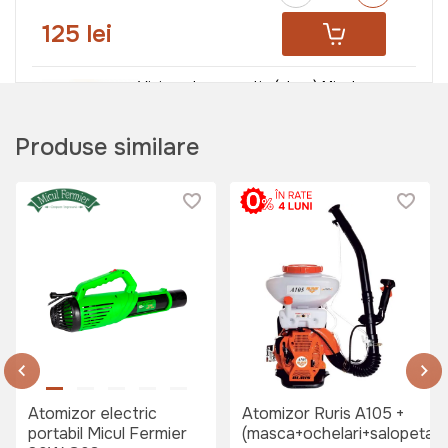
125 lei
Viziera de protectie (plasa) Micul
Fermier
Art:
GF-0813
Produse similare
95 lei
Pelerina de ploaie Wokin L
Art:
453002
Atomizor electric
Atomizor Ruris A105 +
199 lei
portabil Micul Fermier
(masca+ochelari+salopeta)