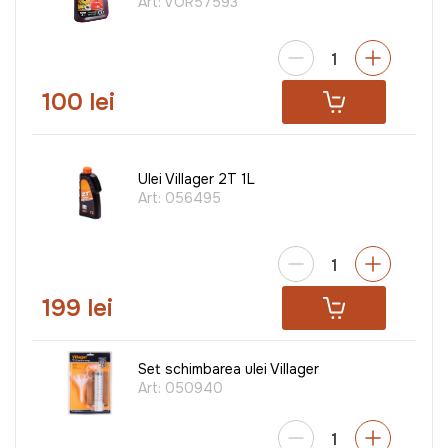
Art:
VOR57593
100 lei
Ulei Villager 2T 1L
Art:
056495
199 lei
Set schimbarea ulei Villager
Art:
050940