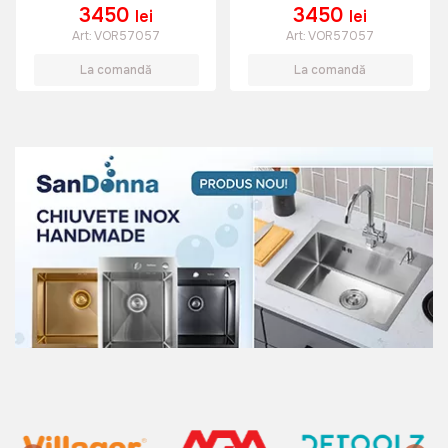
3450
3450
lei
lei
Art:
VOR57057
Art:
VOR57057
La comandă
La comandă