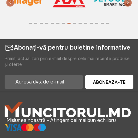
Abonați-vă pentru buletine informative
Primiți actualizări prin e-mail despre cele mai recente produse
și oferte
ABONEAZĂ-TE
“Misiunea noastră - Atingem cel mai bun echilibru