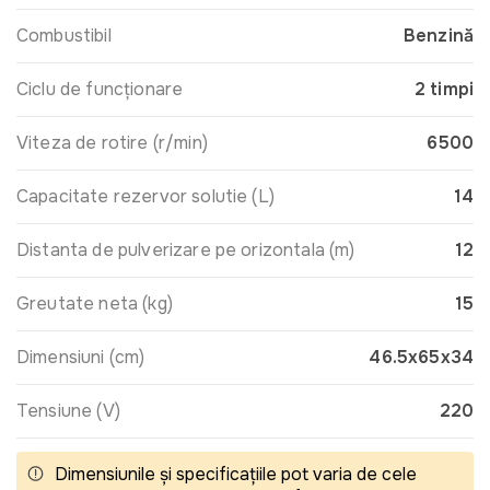
Combustibil
Benzină
Ciclu de funcționare
2 timpi
Viteza de rotire (r/min)
6500
Capacitate rezervor solutie (L)
14
Distanta de pulverizare pe orizontala (m)
12
Greutate neta (kg)
15
Dimensiuni (cm)
46.5х65х34
Tensiune (V)
220
Dimensiunile și specificațiile pot varia de cele