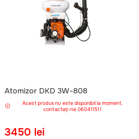
Atomizor DKD 3W-808
Acest produs nu este disponibil la moment,
contactați-ne 060411511
3450 lei