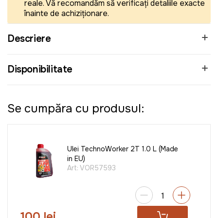
reale. Vă recomandăm să verificați detaliile exacte
înainte de achiziționare.
Descriere
Disponibilitate
Se cumpăra cu produsul:
Ulei TechnoWorker 2T 1.0 L (Made
in EU)
Art:
VOR57593
100 lei