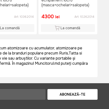
t lucru
echipament lucru
elari+salopeta)
(masca+ochelari+salopeta)
4300
lei
Art:
10362014
Art:
10262014
La comandă
La comandă
 precum atomizoare cu acumulator, atomizoare pe
e de la branduri populare precum Ruris,Tatta si
vie sau arbuștilor. Cu variante portabile și
de fermă. În magazinul Muncitorul.md puteți cumpăra
ABONEAZĂ-TE