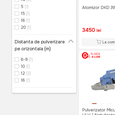
5
(1)
Atomizor DKD 3
15
(1)
16
(1)
20
(1)
3450
lei
Distanta de pulverizare
La com
pe orizontala (m)
6-9
(1)
10
(1)
12
(3)
16
(1)
Pulverizator Micu