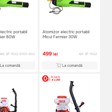
lectric portabil
Atomizor electric portabil
mier 80W
Micul Fermier 30W
499
lei
Art:
GF-1522-S001-G02
Art:
GF-1522
La comandă
La comandă