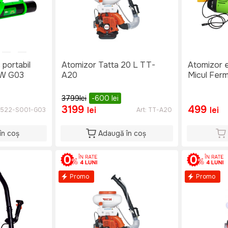
 portabil
Atomizor Tatta 20 L TT-
Atomizor e
0W G03
A20
Micul Fer
3799
lei
-600
lei
3199
499
lei
lei
1522-S001-G03
Art:
TT-A20
în coș
Adaugă în coș
Promo
Promo