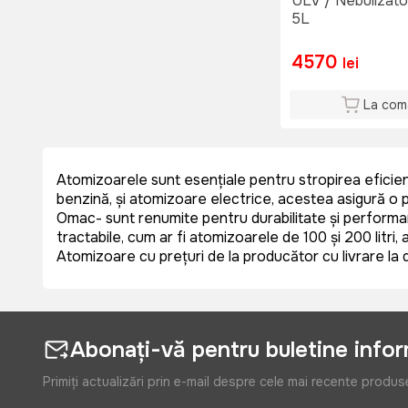
ULV / Nebulizat
5L
4570
lei
La com
Atomizoarele sunt esențiale pentru stropirea eficient
benzină, și atomizoare electrice, acestea asigură o p
Omac- sunt renumite pentru durabilitate și performanță
tractabile, cum ar fi atomizoarele de 100 și 200 litr
Atomizoare cu prețuri de la producător cu livrare la d
Abonați-vă pentru buletine info
Primiți actualizări prin e-mail despre cele mai recente produs