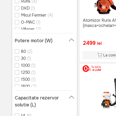
Ruris
(4)
DKD
(1)
Micul Fermier
(4)
Atomizor Ruris A
O-MAC
(1)
(masca+ochelari+
Villager
(2)
TATTA
(2)
Putere motor (W)
2499
lei
80
(2)
La com
30
(1)
1000
(1)
1250
(1)
1500
(1)
1800
(2)
1830
(3)
Capacitate rezervor
2200
(2)
solutie (L)
3700
(1)
14
(6)