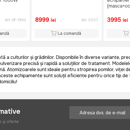
or 1000W
echipamen
(masca+och
8999
3995
lei
lei
Art:
GF-1950
Art:
0027
andă
La comandă
ă a culturilor și grădinilor. Disponibile în diverse variante,
ulverizare precisă și rapidă a soluțiilor de tratament. Modelel
. Atomizoarele sunt ideale pentru stropirea pomilor, viței de 
i, aceste echipamente sunt soluții eficiente pentru orice tip 
omiciliu!
rmative
e și oferte