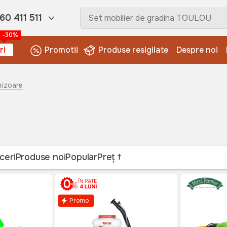
60 411 511
-30%
ri
Promotii
Produse resigilate
Despre noi
izoare
ceri
Produse noi
Popular
Preț
Promo