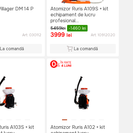
illager DM 14 P
Atomizor Ruris A109S + kit
echipament de lucru
profesional
(casca+salopeta+ochelari+masca)
5459
lei
-1460
lei
3999
lei
Art:
030112
Art:
10912020
La comandă
La comandă
uris A103S + kit
Atomizor Ruris A102 + kit