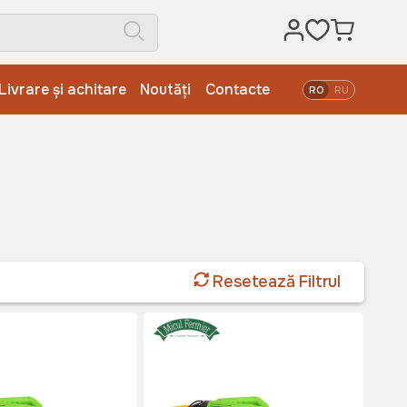
Livrare și achitare
Noutăți
Contacte
RO
RU
Resetează Filtrul