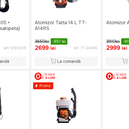
105 +
Atomizor Tatta 14 L TT-
Atomizor
salopeta)
A14RS
3650
lei
-951
lei
3910
lei
-9
2699
2999
lei
lei
Art:
10512019
Art:
TT-A14RS
andă
La comandă
Promo