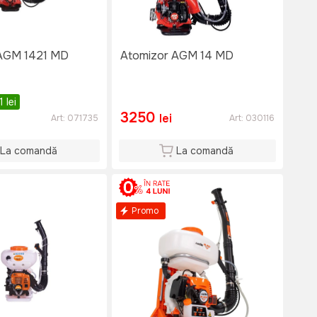
 AGM 1421 MD
Atomizor AGM 14 MD
11
lei
3250
lei
Art:
071735
Art:
030116
La comandă
La comandă
Promo