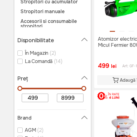
Stropitori cu acumulator
Stropitori manuale
Accesorii si consumabile
stropitori
Piese de schimb stropitori
Atomizor electric
Disponibilitate
Micul Fermier 8
În Magazin
(2)
La Comandă
(14)
499
lei
Art:
GF-
Preț
Adaugă 
Brand
AGM
(2)