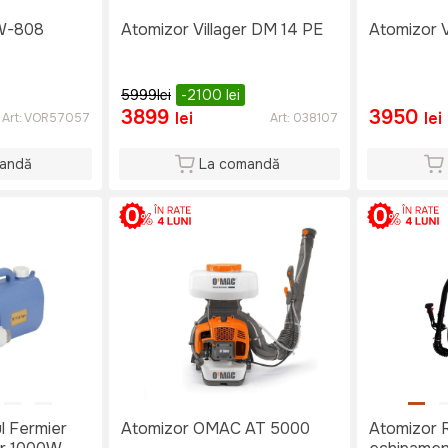
W-808
Atomizor Villager DM 14 PE
Atomizor V
5999
lei
-2100
lei
3899
3950
lei
lei
Art:
VOR57057
Art:
038107
andă
La comandă
l Fermier
Atomizor OMAC AT 5000
Atomizor R