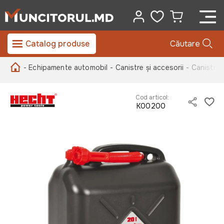
Catalog produse
Căutare
- Echipamente automobil
- Canistre și accesorii
- Canistra
Cod articol:
K00200