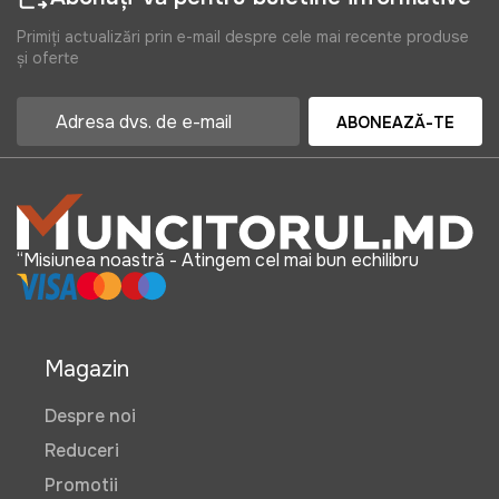
Primiți actualizări prin e-mail despre cele mai recente produse
și oferte
ABONEAZĂ-TE
“Misiunea noastră - Atingem cel mai bun echilibru
Magazin
Despre noi
Reduceri
Promotii