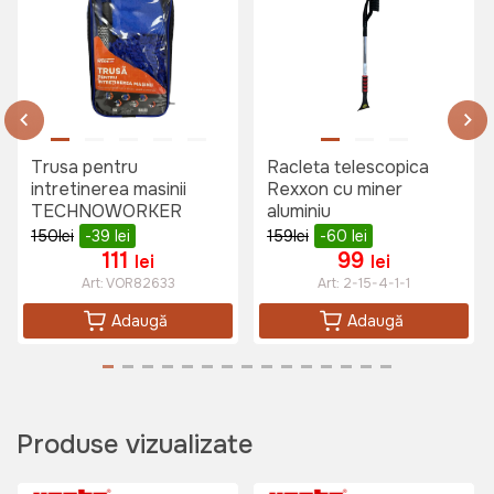
Trusa pentru
Racleta telescopica
intretinerea masinii
Rexxon cu miner
TECHNOWORKER
aluminiu
150
lei
-39
lei
159
lei
-60
lei
111
99
lei
lei
Art:
VOR82633
Art:
2-15-4-1-1
Adaugă
Adaugă
Produse vizualizate