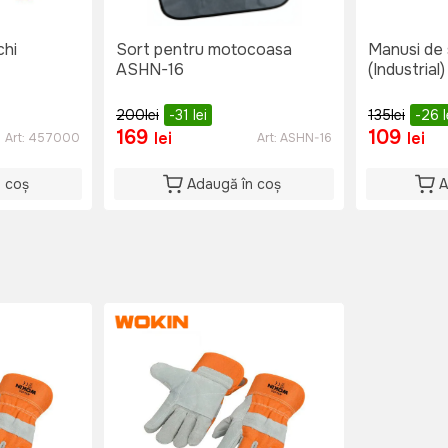
chi
Sort pentru motocoasa
Manusi de
ASHN-16
(Industrial)
200
lei
-31
lei
135
lei
-26
l
169
109
lei
lei
Art:
457000
Art:
ASHN-16
n coș
Adaugă în coș
A