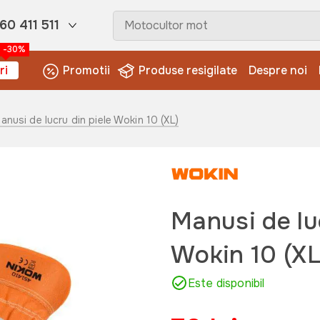
60 411 511
-30%
ri
Promotii
Produse resigilate
Despre noi
anusi de lucru din piele Wokin 10 (XL)
Manusi de lu
Wokin 10 (XL
Este disponibil