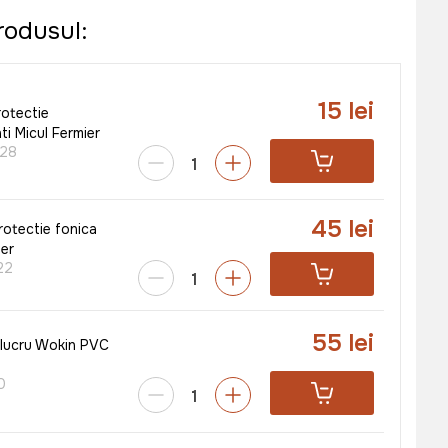
rodusul:
15 lei
rotectie
ti Micul Fermier
28
45 lei
rotectie fonica
ier
22
55 lei
 lucru Wokin PVC
0