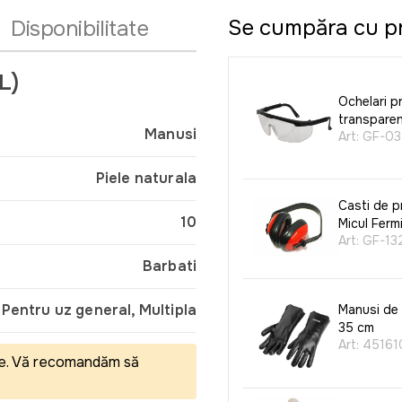
Se cumpăra cu p
Disponibilitate
L)
Ochelari p
transparen
Manusi
Art:
GF-03
Piele naturala
Casti de p
10
Micul Ferm
Art:
GF-13
Barbati
Pentru uz general, Multipla
Manusi de
35 cm
Art:
45161
eale. Vă recomandăm să