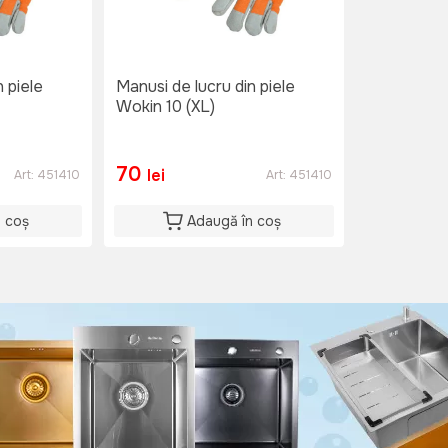
n piele
Manusi de lucru din piele
Wokin 10 (XL)
70
lei
Art:
451410
Art:
451410
n coș
Adaugă în coș