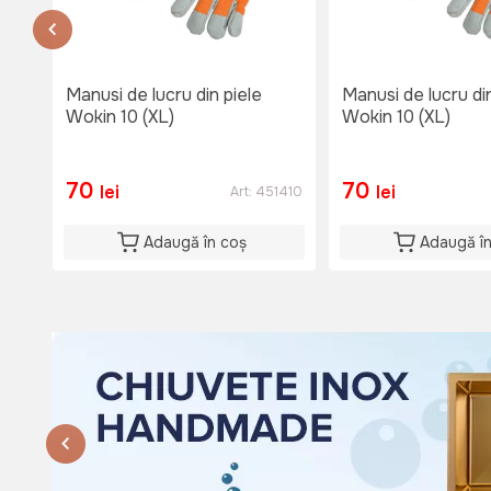
Disponibil
Lu-Vi: 08:00-18:00
Si: 08:00 - 15:00
Du: 08:00 - 15:00
Manusi de lucru din piele
Manusi de lucru di
Wokin 10 (XL)
Wokin 10 (XL)
70
70
lei
lei
Art:
451410
Adaugă în coș
Adaugă î