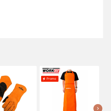
okin XXL
06
529 lei
rotectie Tolsen
ustrial)
2
690 lei
n de lucru Wokin
04
Promo