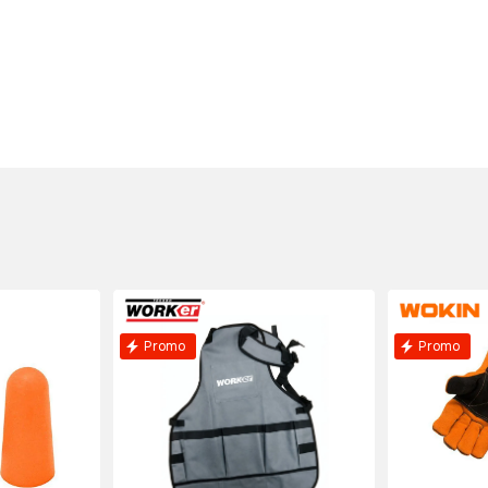
Jacheta W
Art:
4527
Ghete de p
40 S1P (Ind
Art:
4532
Combinezo
L
Art:
4526
Promo
Promo