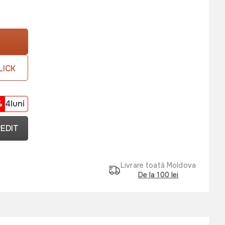
LICK
%
4luni
REDIT
Livrare toată Moldova
De la 100 lei