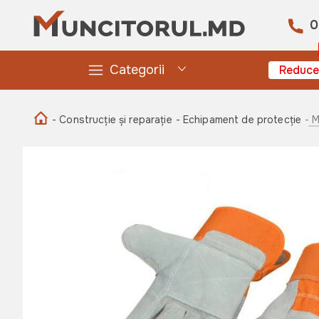
0
Categorii
Reduce
- Construcție și reparație
- Echipament de protecție
- M