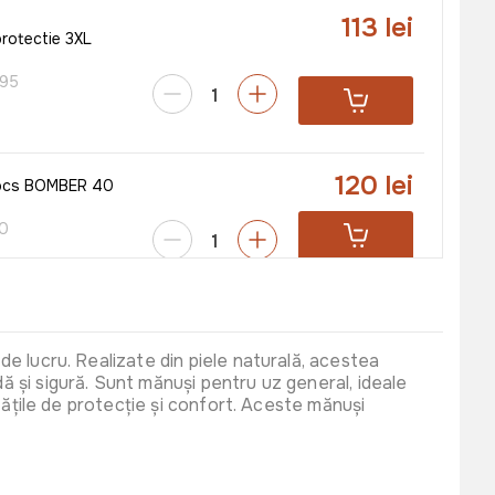
113 lei
rotectie 3XL
95
120 lei
rocs BOMBER 40
0
120 lei
protectie Wokin
12
 de lucru. Realizate din piele naturală, acestea
dă și sigură. Sunt mănuși pentru uz general, ideale
ietățile de protecție și confort. Aceste mănuși
169 lei
la de protectie
-MP
P