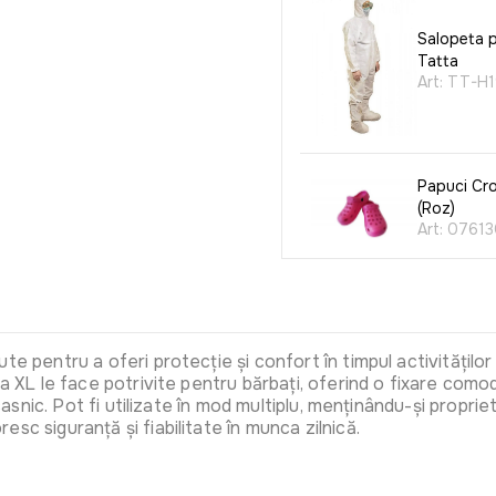
Salopeta p
Tatta
Art:
TT-H1
Papuci C
(Roz)
Art:
07613
Casca de 
(Albastru)
Art:
4542
e pentru a oferi protecție și confort în timpul activităților
ea XL le face potrivite pentru bărbați, oferind o fixare como
 casnic. Pot fi utilizate în mod multiplu, menținându-și propr
sc siguranță și fiabilitate în munca zilnică.
Masca dub
TATTA TT
Art:
TT-M