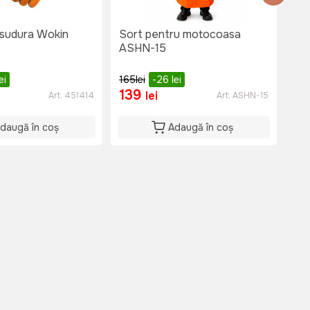
 sudura Wokin
Sort pentru motocoasa
Man
ASHN-15
XL 
ei
165
lei
-26
lei
139
2
lei
Art:
451414
Art:
ASHN-15
daugă în coș
Adaugă în coș