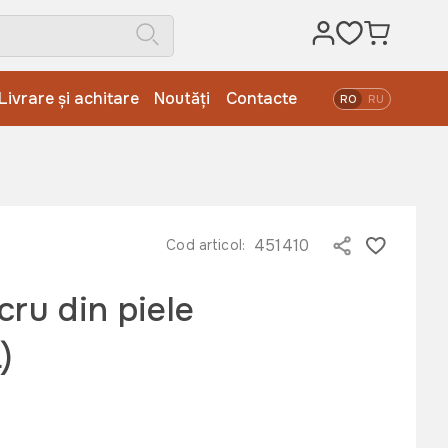
Livrare și achitare
Noutăți
Contacte
RO
RU
451410
Cod articol:
cru din piele
)