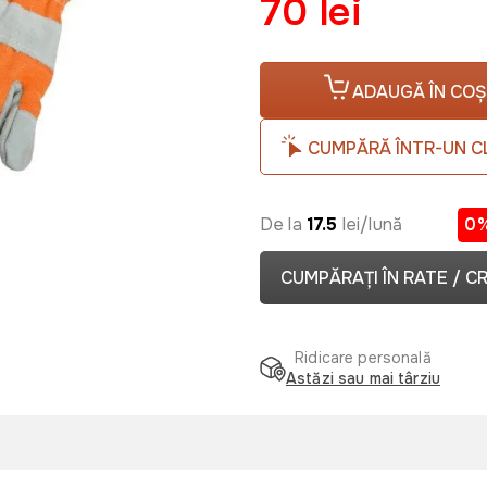
70 lei
ADAUGĂ ÎN COȘ
CUMPĂRĂ ÎNTR-UN C
De la
17.5
lei/lună
0
CUMPĂRAȚI ÎN RATE / C
Ridicare personală
Astăzi sau mai târziu