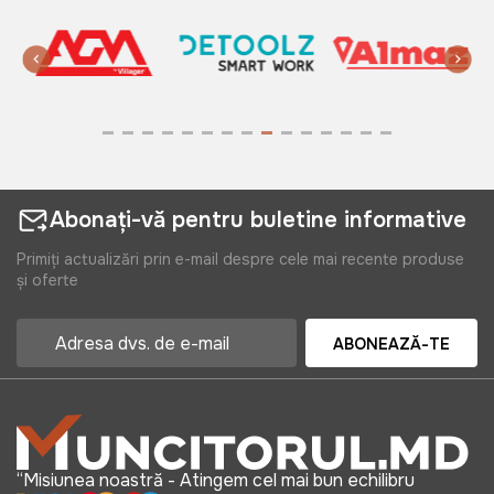
Abonați-vă pentru buletine informative
Primiți actualizări prin e-mail despre cele mai recente produse
și oferte
ABONEAZĂ-TE
“Misiunea noastră - Atingem cel mai bun echilibru