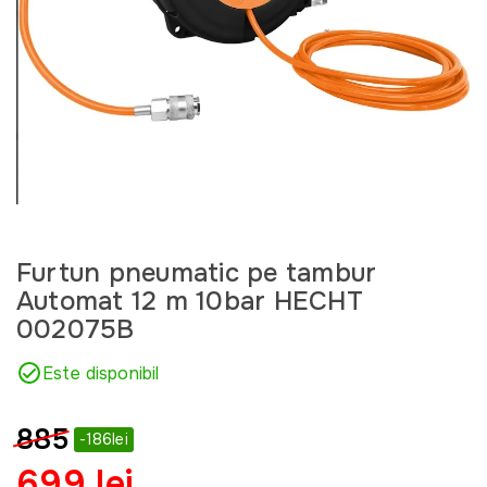
Furtun pneumatic pe tambur
Automat 12 m 10bar HECHT
002075B
Este disponibil
885
-186lei
699 lei