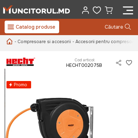
Catalog produse
Căutare
- Compresoare si accesorii
- Accesorii pentru compresoar
Cod articol:
HECHT002075B
Promo