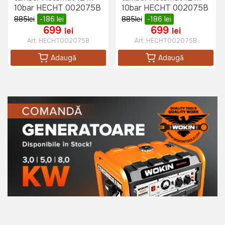
10bar HECHT 002075B
10bar HECHT 002075B
885
lei
-186
lei
885
lei
-186
lei
699
699
lei
lei
Art:
HECHT002075B
Art:
HECHT002075B
Adaugă
Adaugă