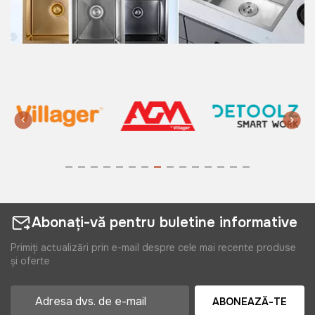
Abonați-vă pentru buletine informative
Primiți actualizări prin e-mail despre cele mai recente produse
și oferte
ABONEAZĂ-TE