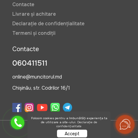
Contacte
Livrare și achitare
Declarație de confidențialitate
Termeni și condiții
Contacte
060411511
online@muncitorul.md
Chișinău, str. Codrilor 16/1
Folosim cookies pentru a îmbunătăți experiența ta
de utilizare a site-ului.
Declarație de
confidențialitate
©2026 OlisGrup SRL
Accept