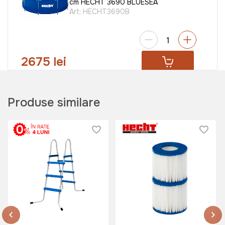
cm HECHT 3690 BLUESEA
Art:
HECHT3690B
2675 lei
Produse similare