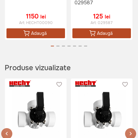
029587
1150
125
lei
lei
Art:
HECHT00090
Art:
029587
Adaugă
Adaugă
Produse vizualizate