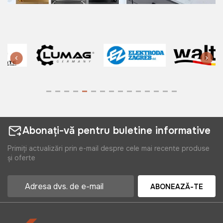
Abonați-vă pentru buletine informative
Primiți actualizări prin e-mail despre cele mai recente produse
și oferte
ABONEAZĂ-TE