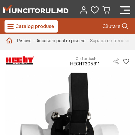
Catalog produse
Căutare
- Piscine
- Accesorii pentru piscine
- Supapa cu trei iesir
Cod articol:
HECHT305811