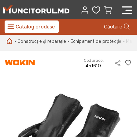
Catalog produse
Căutare
- Construcție și reparație
- Echipament de protecție
- Manu
Cod articol:
451610