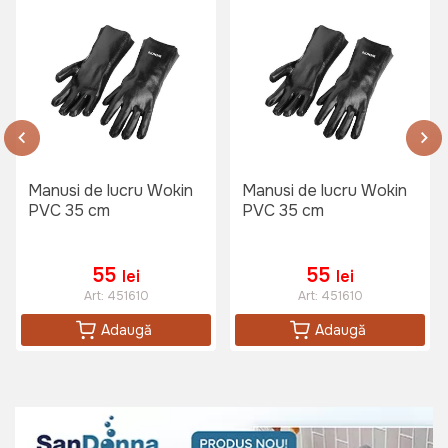
PVC 42
Art:
453442
199 lei
Manusi de lucru Wokin
Manusi de lucru Wokin
PVC 35 cm
PVC 35 cm
Costum de ploaie Wokin L
Art:
453102
55
55
lei
lei
Art:
451610
Art:
451610
Adaugă
Adaugă
275 lei
Salopeta de lucru Wokin XL
Art:
452905