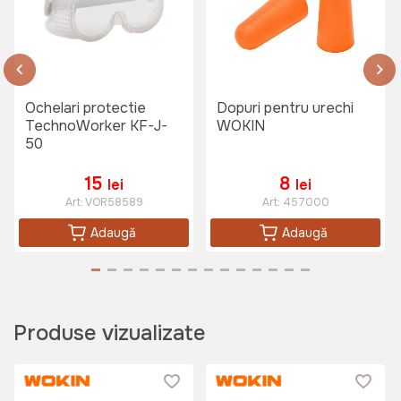
Casca de protectie Wokin
(Albastru)
Art:
454212
Ochelari protectie
Dopuri pentru urechi
TechnoWorker KF-J-
WOKIN
50
120 lei
15
8
lei
lei
Art:
VOR58589
Art:
457000
Masca dubla de protectie TATTA
Adaugă
Adaugă
TT-MP
Art:
TT-MP
Produse vizualizate
169 lei
Cizme de ploaie din cauciuc Wokin