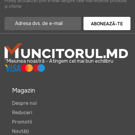
Primiți actualizări prin e-mail despre cele mai recente produse
și oferte
529 lei
ABONEAZĂ-TE
Combinezon de lucru Wokin L
Art:
452604
“Misiunea noastră - Atingem cel mai bun echilibru
690 lei
Magazin
Despre noi
Reduceri
Promotii
Noutăți