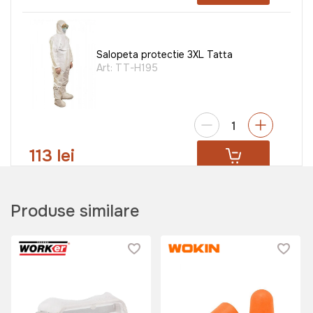
Salopeta protectie 3XL Tatta
Art:
TT-H195
113 lei
Papuci Crocs BOMBER 40 (Roz)
Produse similare
Art:
076130
120 lei