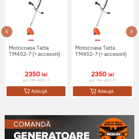
470 lei
Cap motocoasa Technoworker
MB001
Art:
VOR57394
Motocoasa Tatta
Motocoasa Tatta
TM452-7 (+ accesorii)
TM452-7 (+ accesorii)
85 lei
2350
2350
lei
lei
Art:
TM-452-7
Art:
TM-452-7
Cap motocoasa Technoworker cu
lant MB020
Adaugă
Adaugă
Art:
VOR57402
155 lei