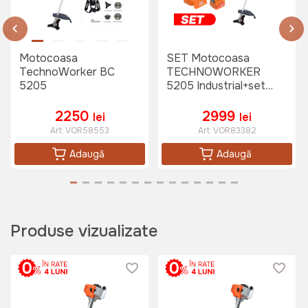
Motocoasa
SET Motocoasa
45 lei
TechnoWorker BC
TECHNOWORKER
5205
5205 Industrial+set
instrumente pe
Fir trimer rotund 3.0mm x 15m Micul
acumulator SAD 2buc
2250
2999
lei
lei
Fermier
Art:
GF-0784
Art:
VOR58553
Art:
VOR83382
Adaugă
Adaugă
45 lei
Cultivator / Prasitoare motocoasa
Produse vizualizate
28mm*9T (eco) Micul Fermier
Art:
GF-1295
625 lei