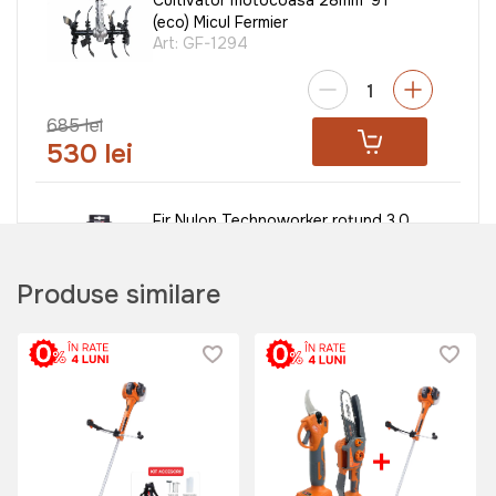
(eco) Micul Fermier
Art:
GF-1294
685 lei
530 lei
Fir Nylon Technoworker rotund 3.0
mm x 15 m
Art:
VOR57391
Produse similare
35 lei
Fir Nylon Technoworker patrat 3.5
mm x 15 m
Art:
VOR57387