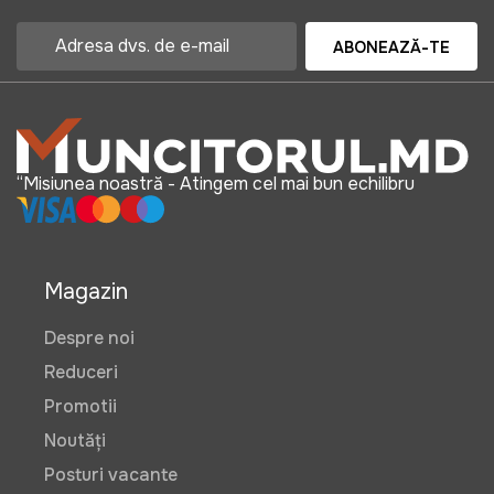
ABONEAZĂ-TE
550 lei
390 lei
Salopeta de lucru Wokin XL
“Misiunea noastră - Atingem cel mai bun echilibru
Art:
452905
Magazin
515 lei
Despre noi
Reduceri
Manusi de gradina Tolsen 10 (XL)
Promotii
(BUCATA)
Art:
VOR58016
Noutăți
Posturi vacante