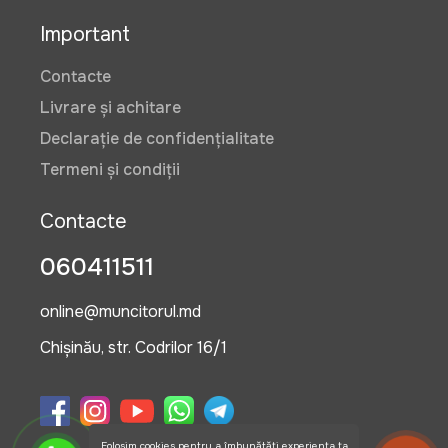
Important
11 lei
Contacte
Livrare și achitare
Dopuri pentru urechi WOKIN
Art:
457000
Declarație de confidențialitate
Termeni și condiții
Contacte
8 lei
060411511
online@muncitorul.md
Casti de protectie fonica Wokin
26db
Chișinău, str. Codrilor 16/1
Art:
457200
Folosim cookies pentru a îmbunătăți experiența ta