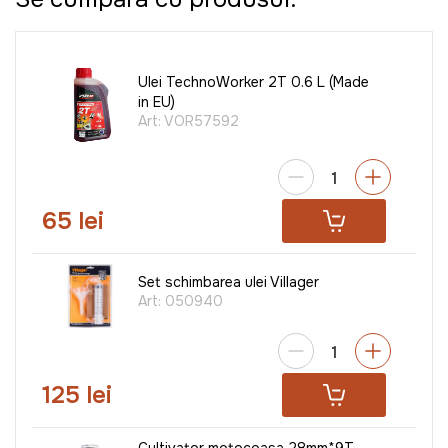
Ulei TechnoWorker 2T 0.6 L (Made
in EU)
Art:
VOR57592
65 lei
Set schimbarea ulei Villager
Art:
050940
125 lei
Cultivator motocoasa 28mm*9T