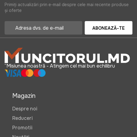
Primiți actualizări prin e-mail despre cele mai recente produse
și oferte
ABONEAZĂ-TE
“Misiunea noastră - Atingem cel mai bun echilibru
Magazin
Despre noi
Reduceri
Promotii