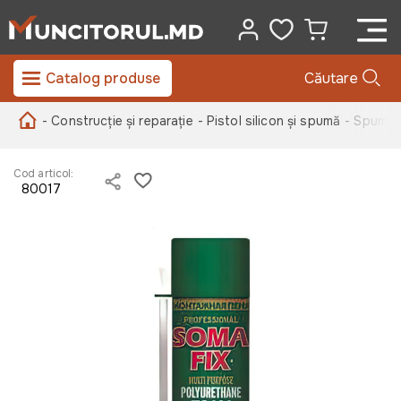
Catalog produse
Căutare
- Construcție și reparație
- Pistol silicon și spumă
- Spuma p
Cod articol:
80017