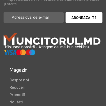
și oferte
ABONEAZĂ-TE
“Misiunea noastră - Atingem cel mai bun echilibru
Magazin
Despre noi
Reduceri
Promotii
Noutăți