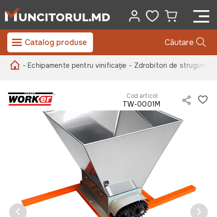
Catalog produse
Căutare
- Echipamente pentru vinificație
- Zdrobitori de struguri si 
Cod articol:
TW-0001M