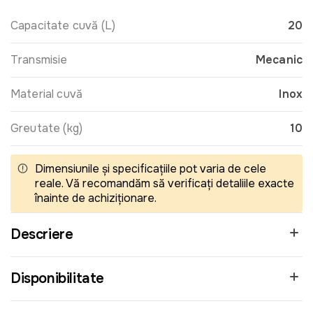
Capacitate cuvă (L)
20
Transmisie
Mecanic
Material cuvă
Inox
Greutate (kg)
10
Dimensiunile și specificațiile pot varia de cele
reale. Vă recomandăm să verificați detaliile exacte
înainte de achiziționare.
Descriere
Disponibilitate