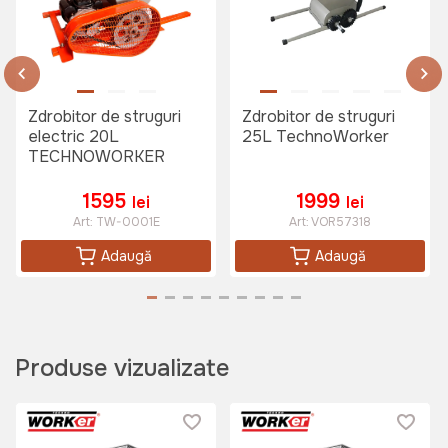
Butoi pentru vin din Inox 250 L
Art:
VOR58611
Zdrobitor de struguri
Zdrobitor de struguri
electric 20L
25L TechnoWorker
TECHNOWORKER
3149 lei
1595
1999
lei
lei
Art:
TW-0001E
Art:
VOR57318
Adaugă
Adaugă
Produse vizualizate